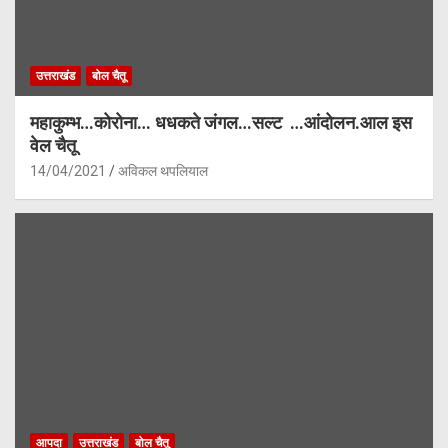
उत्तराखंड
बोल चैतू
महाकुम्भ…कोरोना… धधकते जंगल…सल्ट …आंदोलन.आल इस
वेल चैतू
14/04/2021
अविकल थपलियाल
आपदा
उत्तराखंड
बोल चैतू