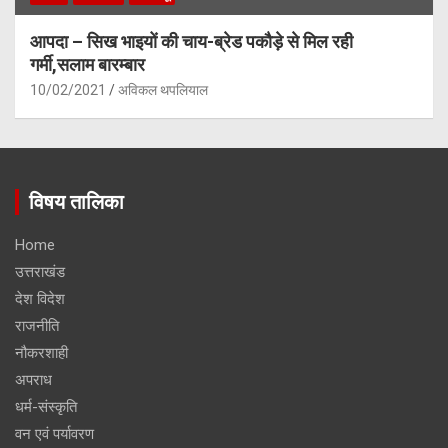
आपदा – सिख भाइयों की चाय-ब्रेड पकौड़े से मिल रही
गर्मी,सलाम बारम्बार
10/02/2021
अविकल थपलियाल
विषय तालिका
Home
उत्तराखंड
देश विदेश
राजनीति
नौकरशाही
अपराध
धर्म-संस्कृति
वन एवं पर्यावरण