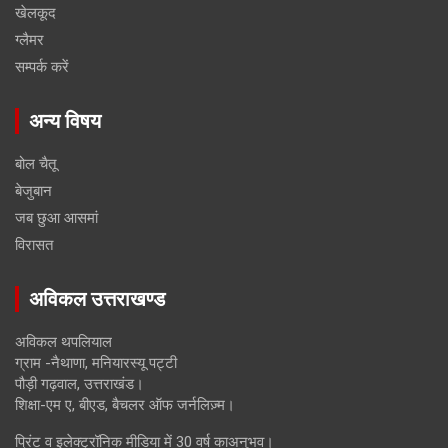
खेलकूद
ग्लैमर
सम्पर्क करें
अन्य विषय
बोल चैतू
बेजुबान
जब छुआ आसमां
विरासत
अविकल उत्तराखण्ड
अविकल थपलियाल
ग्राम -नैथाणा, मनियारस्यू पट्टी
पौड़ी गढ़वाल, उत्तराखंड।
शिक्षा-एम ए, बीएड, बैचलर ऑफ जर्नलिज़्म।
प्रिंट व इलेक्ट्रॉनिक मीडिया में 30 वर्ष काअनुभव।