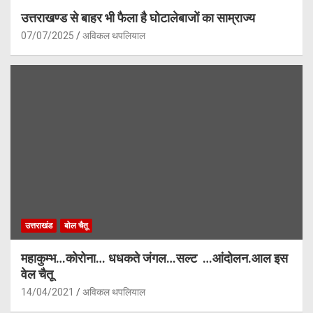
उत्तराखण्ड से बाहर भी फैला है घोटालेबाजों का साम्राज्य
07/07/2025
अविकल थपलियाल
उत्तराखंड
बोल चैतू
महाकुम्भ…कोरोना… धधकते जंगल…सल्ट …आंदोलन.आल इस
वेल चैतू
14/04/2021
अविकल थपलियाल