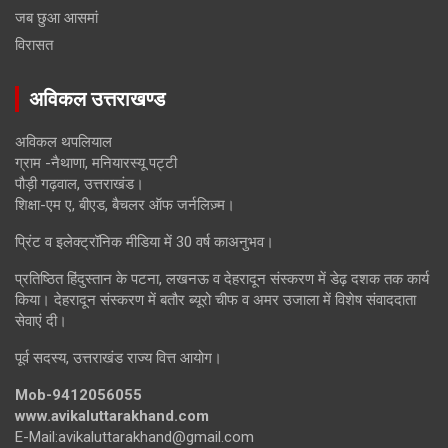
जब छुआ आसमां
विरासत
अविकल उत्तराखण्ड
अविकल थपलियाल
ग्राम -नैथाणा, मनियारस्यू पट्टी
पौड़ी गढ़वाल, उत्तराखंड।
शिक्षा-एम ए, बीएड, बैचलर ऑफ जर्नलिज़्म।
प्रिंट व इलेक्ट्रॉनिक मीडिया में 30 वर्ष काअनुभव।
प्रतिष्ठित हिंदुस्तान के पटना, लखनऊ व देहरादून संस्करण में डेढ़ दशक तक कार्य
किया। देहरादून संस्करण में बतौर ब्यूरो चीफ व अमर उजाला में विशेष संवाददाता
सेवाएं दी।
पूर्व सदस्य, उत्तराखंड राज्य वित्त आयोग।
Mob-9412056055
www.avikaluttarakhand.com
E-Mail:avikaluttarakhand@gmail.com