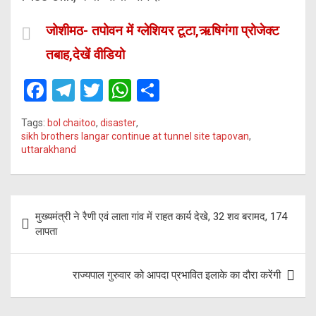
जोशीमठ- तपोवन में ग्लेशियर टूटा,ऋषिगंगा प्रोजेक्ट
तबाह,देखें वीडियो
F
T
T
W
S
a
el
wi
h
h
Tags:
bol chaitoo
,
disaster
,
ce
e
tt
at
ar
sikh brothers langar continue at tunnel site tapovan
,
uttarakhand
b
gr
er
s
e
o
a
A
o
m
p
Post
मुख्यमंत्री ने रैणी एवं लाता गांव में राहत कार्य देखे, 32 शव बरामद, 174
k
p
navigation
लापता
राज्यपाल गुरुवार को आपदा प्रभावित इलाके का दौरा करेंगी