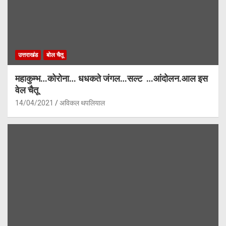
उत्तराखंड
बोल चैतू
महाकुम्भ…कोरोना… धधकते जंगल…सल्ट …आंदोलन.आल इस
वेल चैतू
14/04/2021
अविकल थपलियाल