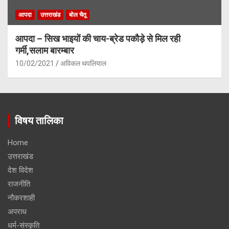
आपदा
उत्तराखंड
बोल चैतू
आपदा – सिख भाइयों की चाय-ब्रेड पकौड़े से मिल रही
गर्मी,सलाम बारम्बार
10/02/2021
अविकल थपलियाल
विषय तालिका
Home
उत्तराखंड
देश विदेश
राजनीति
नौकरशाही
अपराध
धर्म-संस्कृति