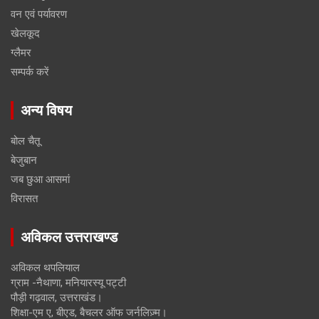
वन एवं पर्यावरण
खेलकूद
ग्लैमर
सम्पर्क करें
अन्य विषय
बोल चैतू
बेजुबान
जब छुआ आसमां
विरासत
अविकल उत्तराखण्ड
अविकल थपलियाल
ग्राम -नैथाणा, मनियारस्यू पट्टी
पौड़ी गढ़वाल, उत्तराखंड।
शिक्षा-एम ए, बीएड, बैचलर ऑफ जर्नलिज़्म।