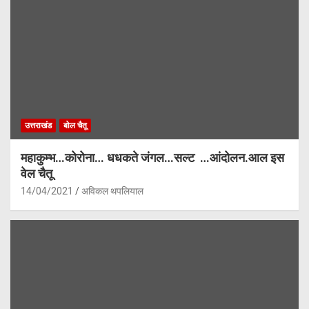
उत्तराखंड
बोल चैतू
महाकुम्भ…कोरोना… धधकते जंगल…सल्ट …आंदोलन.आल इस
वेल चैतू
14/04/2021
अविकल थपलियाल