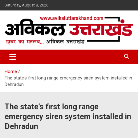
Skip
Saturday, August 8, 2026
to
content
ख़बर का मतलब…. अविकल उत्तराखण्ड
Avikal Uttarakhand
Home
The state’s first long range emergency siren system installed in
Dehradun
The state’s first long range
emergency siren system installed in
Dehradun