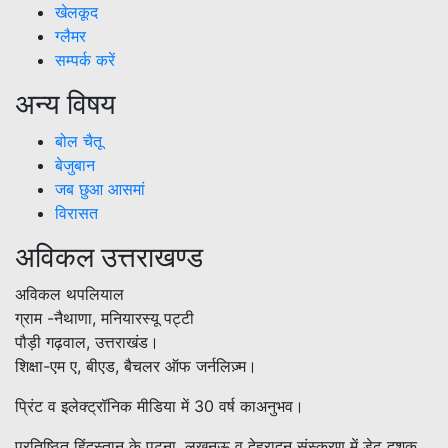
खेलकूद
ग्लैमर
सम्पर्क करें
अन्य विषय
बोल चैतू
बेजुबान
जब छुआ आसमां
विरासत
अविकल उत्तराखण्ड
अविकल थपलियाल
ग्राम -नैथाणा, मनियारस्यू पट्टी
पौड़ी गढ़वाल, उत्तराखंड।
शिक्षा-एम ए, बीएड, बैचलर ऑफ जर्नलिज़्म।
प्रिंट व इलेक्ट्रॉनिक मीडिया में 30 वर्ष काअनुभव।
प्रतिष्ठित हिंदुस्तान के पटना, लखनऊ व देहरादून संस्करण में डेढ़ दशक