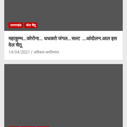
उत्तराखंड
बोल चैतू
महाकुम्भ…कोरोना… धधकते जंगल…सल्ट …आंदोलन.आल इस
वेल चैतू
14/04/2021
अविकल थपलियाल