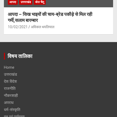
आपदा
उत्तराखंड
बोल चैतू
आपदा – सिख भाइयों की चाय-ब्रेड पकौड़े से मिल रही
गर्मी,सलाम बारम्बार
10/02/2021
अविकल थपलियाल
विषय तालिका
Home
उत्तराखंड
देश विदेश
राजनीति
नौकरशाही
अपराध
धर्म-संस्कृति
वन एवं पर्यावरण