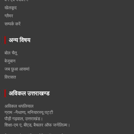
खेलकूद
ग्लैमर
सम्पर्क करें
अन्य विषय
बोल चैतू
बेजुबान
जब छुआ आसमां
विरासत
अविकल उत्तराखण्ड
अविकल थपलियाल
ग्राम -नैथाणा, मनियारस्यू पट्टी
पौड़ी गढ़वाल, उत्तराखंड।
शिक्षा-एम ए, बीएड, बैचलर ऑफ जर्नलिज़्म।