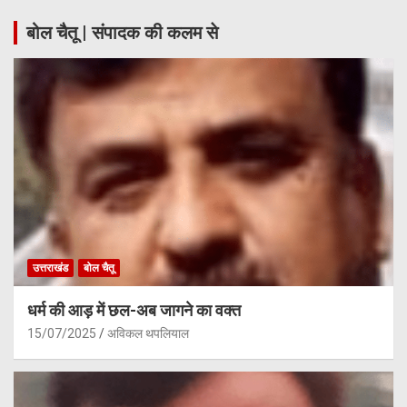
बोल चैतू | संपादक की कलम से
उत्तराखंड
बोल चैतू
धर्म की आड़ में छल-अब जागने का वक्त
15/07/2025
अविकल थपलियाल