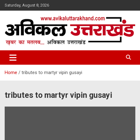
Skip
Saturday, August 8, 2026
to
content
ख़बर का मतलब…. अविकल उत्तराखण्ड
Avikal Uttarakhand
Home
tributes to martyr vipin gusayi
tributes to martyr vipin gusayi