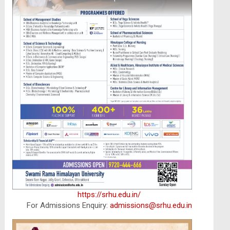
https://srhu.edu.in/
For Admissions Enquiry:
admissions@srhu.edu.in