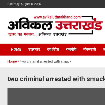
Skip
Saturday, August 8, 2026
to
content
ख़बर का मतलब…. अविकल उत्तराखण्ड
Avikal Uttarakhand
HOME
उत्तराखंड
देश विदेश
राजनीति
नौकरशाही
अ
Home
two criminal arrested with smack
two criminal arrested with smac