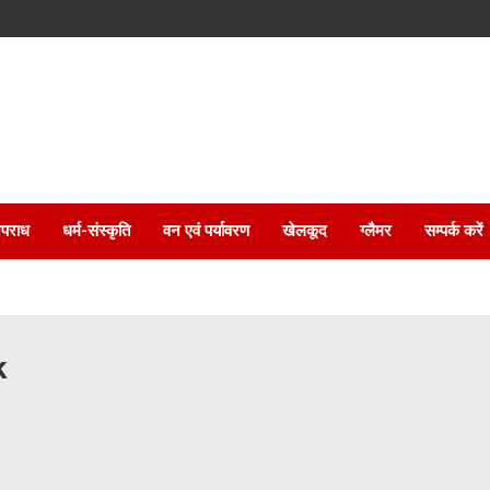
पराध
धर्म-संस्कृति
वन एवं पर्यावरण
खेलकूद
ग्लैमर
सम्पर्क करें
k