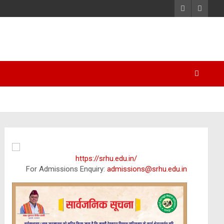
https://srhu.edu.in/
For Admissions Enquiry:
admissions@srhu.edu.in