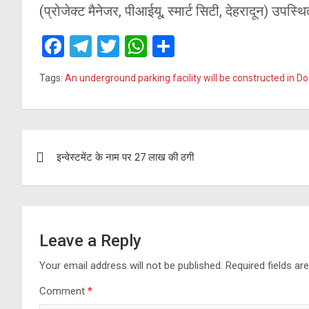
(प्रोजेक्ट मैनेजर, पीआईयू, स्मार्ट सिटी, देहरादून) उपस्थ
F
T
T
W
S
a
el
wi
h
h
Tags:
An underground parking facility will be constructed in Doo
ce
e
tt
at
ar
b
gr
er
s
e
o
a
A
Post
o
m
p
इन्वेस्टमेंट के नाम पर 27 लाख की ठगी
navigation
k
p
Leave a Reply
Your email address will not be published.
Required fields a
Comment
*