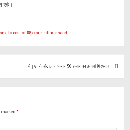
ित रहे।
n at a cost of ₹68 crore.
,
uttarakhand
धेनु एग्रो घोटाला- फरार 50 हजार का इनामी गिरफ्तार
re marked
*