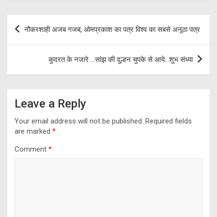
ce
e
tt
at
ar
b
gr
er
s
e
Post
नौकरशाही अजब गजब, ओमप्रकाश का पत्र विश्व का सबसे अनूठा पत्र
o
a
A
navigation
o
m
p
कुदरत के नजारे …सांझ की दुल्हन चुपके से आये…शुभ संध्या
k
p
Leave a Reply
Your email address will not be published.
Required fields
are marked
*
Comment
*