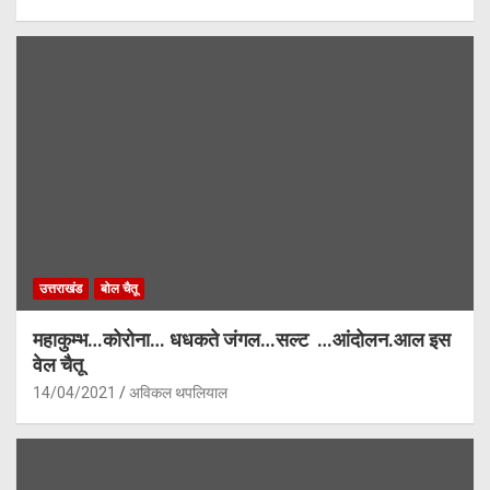
उत्तराखंड
बोल चैतू
महाकुम्भ…कोरोना… धधकते जंगल…सल्ट …आंदोलन.आल इस
वेल चैतू
14/04/2021
अविकल थपलियाल