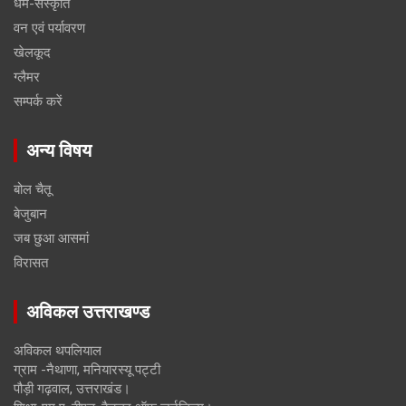
धर्म-संस्कृति
वन एवं पर्यावरण
खेलकूद
ग्लैमर
सम्पर्क करें
अन्य विषय
बोल चैतू
बेजुबान
जब छुआ आसमां
विरासत
अविकल उत्तराखण्ड
अविकल थपलियाल
ग्राम -नैथाणा, मनियारस्यू पट्टी
पौड़ी गढ़वाल, उत्तराखंड।