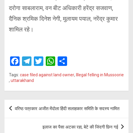
दरोगा साबलाराम, वन बीट अधिकारी हरेंद्र सजवाण,
दैनिक श्रमिक दिनेश नेगी, मुलायम पयाल, नरेंद्र कुमार
शामिल रहे।
F
T
T
W
S
a
el
wi
h
h
Tags:
case filed against land owner
,
Illegal felling in Mussoorie
ce
e
tt
at
ar
,
uttarakhand
b
gr
er
s
e
o
a
A
Post
o
m
p
वरिष्ठ पत्रकार अजीत मेंदोला हिंदी सलाहकार समिति के सदस्य नामित
navigation
k
p
इलाज का पैसा अटका रहा, बेटे की जिंदगी छिन गई