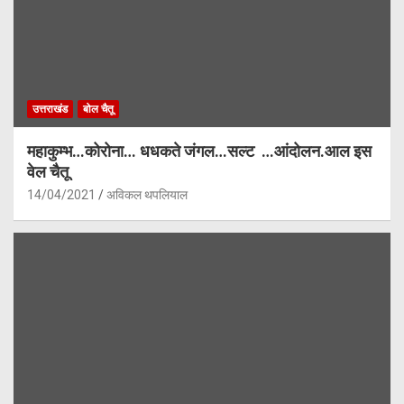
उत्तराखंड
बोल चैतू
महाकुम्भ…कोरोना… धधकते जंगल…सल्ट …आंदोलन.आल इस
वेल चैतू
14/04/2021
अविकल थपलियाल