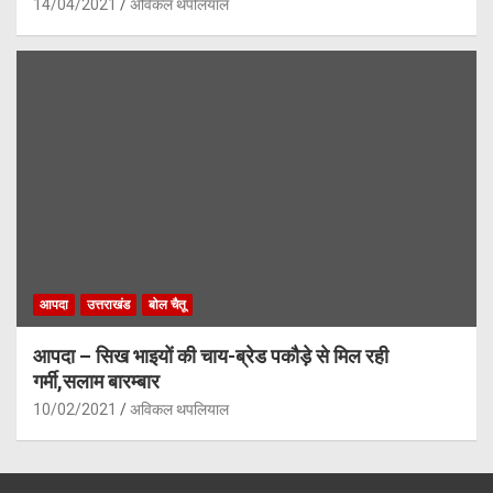
14/04/2021
अविकल थपलियाल
आपदा
उत्तराखंड
बोल चैतू
आपदा – सिख भाइयों की चाय-ब्रेड पकौड़े से मिल रही
गर्मी,सलाम बारम्बार
10/02/2021
अविकल थपलियाल