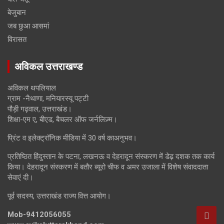
बेजुबान
जब छुआ आसमां
विरासत
अविकल उत्तराखण्ड
अविकल थपलियाल
ग्राम -नैथाणा, मनियारस्यू पट्टी
पौड़ी गढ़वाल, उत्तराखंड।
शिक्षा-एम ए, बीएड, बैचलर ऑफ जर्नलिज़्म।
प्रिंट व इलेक्ट्रॉनिक मीडिया में 30 वर्ष काअनुभव।
प्रतिष्ठित हिंदुस्तान के पटना, लखनऊ व देहरादून संस्करण में डेढ़ दशक तक कार्य
किया। देहरादून संस्करण में बतौर ब्यूरो चीफ व अमर उजाला में विशेष संवाददाता
सेवाएं दी।
पूर्व सदस्य, उत्तराखंड राज्य वित्त आयोग।
Mob-9412056055