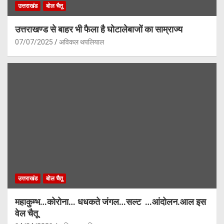
उत्तराखंड
बोल चैतू
उत्तराखण्ड से बाहर भी फैला है घोटालेबाजों का साम्राज्य
07/07/2025
अविकल थपलियाल
उत्तराखंड
बोल चैतू
महाकुम्भ…कोरोना… धधकते जंगल…सल्ट …आंदोलन.आल इस
वेल चैतू