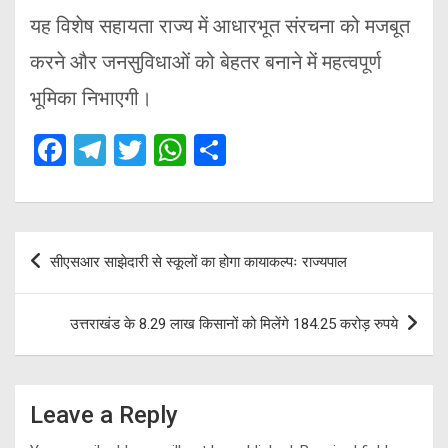
यह विशेष सहायता राज्य में आधारभूत संरचना को मजबूत
करने और जनसुविधाओं को बेहतर बनाने में महत्वपूर्ण
भूमिका निभाएगी।
F
T
T
W
S
a
el
wi
h
h
ce
e
tt
at
ar
b
gr
er
s
e
Post
सीएसआर साझेदारी से स्कूलों का होगा कायाकल्पः राज्यपाल
o
a
A
navigation
o
m
p
उत्तराखंड के 8.29 लाख किसानों को मिलेंगे 184.25 करोड़ रुपये
k
p
Leave a Reply