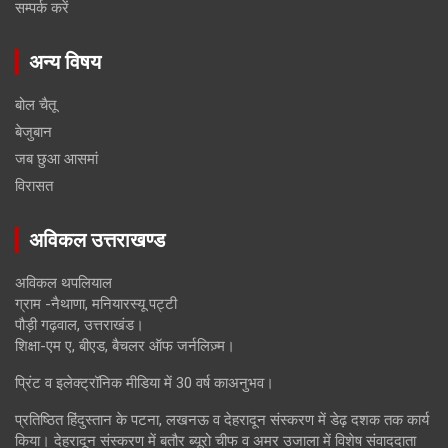
सम्पर्क करें
अन्य विषय
बोल चैतू
बेजुबान
जब छुआ आसमां
विरासत
अविकल उत्तराखण्ड
अविकल थपलियाल
ग्राम -नैथाणा, मनियारस्यू पट्टी
पौड़ी गढ़वाल, उत्तराखंड।
शिक्षा-एम ए, बीएड, बैचलर ऑफ जर्नलिज़्म।
प्रिंट व इलेक्ट्रॉनिक मीडिया में 30 वर्ष काअनुभव।
प्रतिष्ठित हिंदुस्तान के पटना, लखनऊ व देहरादून संस्करण में डेढ़ दशक तक कार्य
किया। देहरादून संस्करण में बतौर ब्यूरो चीफ व अमर उजाला में विशेष संवाददाता