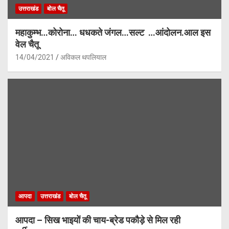
उत्तराखंड
बोल चैतू
महाकुम्भ…कोरोना… धधकते जंगल…सल्ट …आंदोलन.आल इस
वेल चैतू
14/04/2021
अविकल थपलियाल
आपदा
उत्तराखंड
बोल चैतू
आपदा – सिख भाइयों की चाय-ब्रेड पकौड़े से मिल रही