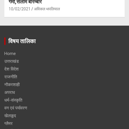
गर्मी,सलाम बारम्बार
10/02/2021
अविकल थपलियाल
विषय तालिका
Home
उत्तराखंड
देश विदेश
राजनीति
नौकरशाही
अपराध
धर्म-संस्कृति
वन एवं पर्यावरण
खेलकूद
ग्लैमर