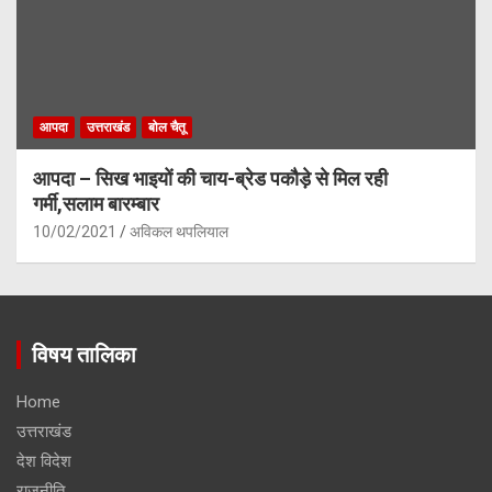
आपदा
उत्तराखंड
बोल चैतू
आपदा – सिख भाइयों की चाय-ब्रेड पकौड़े से मिल रही
गर्मी,सलाम बारम्बार
10/02/2021
अविकल थपलियाल
विषय तालिका
Home
उत्तराखंड
देश विदेश
राजनीति