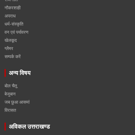
नौकरशाही
अपराध
धर्म-संस्कृति
वन एवं पर्यावरण
खेलकूद
ग्लैमर
सम्पर्क करें
अन्य विषय
बोल चैतू
बेजुबान
जब छुआ आसमां
विरासत
अविकल उत्तराखण्ड