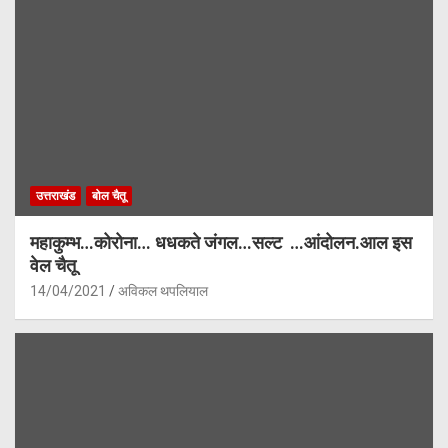
उत्तराखंड
बोल चैतू
महाकुम्भ…कोरोना… धधकते जंगल…सल्ट …आंदोलन.आल इस
वेल चैतू
14/04/2021
अविकल थपलियाल