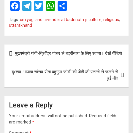
F
T
T
W
S
a
el
wi
h
h
Tags:
cm yogi and trivender at badrinath ji
,
culture
,
religious
,
ce
e
tt
at
ar
uttarakhand
b
gr
er
s
e
o
a
A
Post
o
m
p
मुख्यमंत्री योगी-त्रिवेंद्र गौचर से बद्रीनाथ के लिए रवाना। देखें वीडियो
navigation
k
p
दुःखद-भाजपा सांसद रीता बहुगुणा जोशी की पोती की पटाखे से जलने से
हुई मौत
Leave a Reply
Your email address will not be published.
Required fields
are marked
*