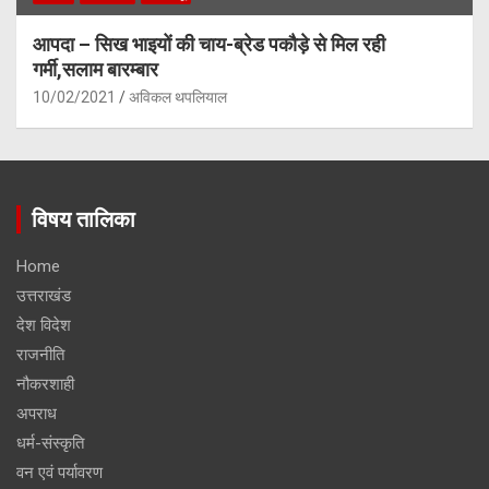
आपदा – सिख भाइयों की चाय-ब्रेड पकौड़े से मिल रही
गर्मी,सलाम बारम्बार
10/02/2021
अविकल थपलियाल
विषय तालिका
Home
उत्तराखंड
देश विदेश
राजनीति
नौकरशाही
अपराध
धर्म-संस्कृति
वन एवं पर्यावरण