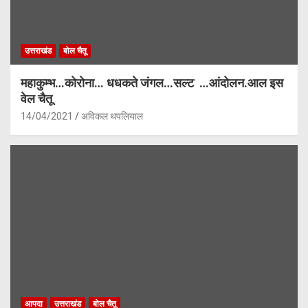
उत्तराखंड
बोल चैतू
महाकुम्भ…कोरोना… धधकते जंगल…सल्ट …आंदोलन.आल इस
वेल चैतू
14/04/2021
अविकल थपलियाल
आपदा
उत्तराखंड
बोल चैतू