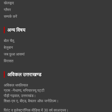
खेलकूद
ग्लैमर
सम्पर्क करें
अन्य विषय
बोल चैतू
बेजुबान
जब छुआ आसमां
विरासत
अविकल उत्तराखण्ड
अविकल थपलियाल
ग्राम -नैथाणा, मनियारस्यू पट्टी
पौड़ी गढ़वाल, उत्तराखंड।
शिक्षा-एम ए, बीएड, बैचलर ऑफ जर्नलिज़्म।
प्रिंट व इलेक्ट्रॉनिक मीडिया में 30 वर्ष काअनुभव।