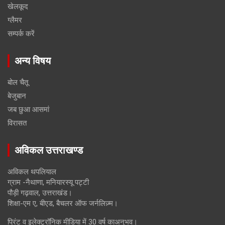
खेलकूद
ग्लैमर
सम्पर्क करें
अन्य विषय
बोल चैतू
बेजुबान
जब छुआ आसमां
विरासत
अविकल उत्तराखण्ड
अविकल थपलियाल
ग्राम -नैथाणा, मनियारस्यू पट्टी
पौड़ी गढ़वाल, उत्तराखंड।
शिक्षा-एम ए, बीएड, बैचलर ऑफ जर्नलिज़्म।
प्रिंट व इलेक्ट्रॉनिक मीडिया में 30 वर्ष काअनुभव।