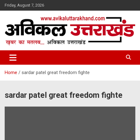
Skip
Friday, August 7, 2026
to
content
ख़बर का मतलब…. अविकल उत्तराखण्ड
Avikal Uttarakhand
Home
sardar patel great freedom fighte
sardar patel great freedom fighte