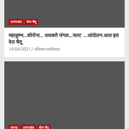
उत्तराखंड
बोल चैतू
महाकुम्भ…कोरोना… धधकते जंगल…सल्ट …आंदोलन.आल इस
वेल चैतू
14/04/2021
अविकल थपलियाल
आपदा
उत्तराखंड
बोल चैतू