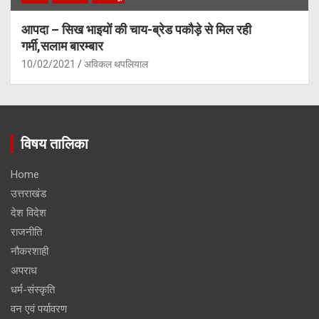
आपदा – सिख भाइयों की चाय-ब्रेड पकौड़े से मिल रही
गर्मी,सलाम बारम्बार
10/02/2021
अविकल थपलियाल
विषय तालिका
Home
उत्तराखंड
देश विदेश
राजनीति
नौकरशाही
अपराध
धर्म-संस्कृति
वन एवं पर्यावरण