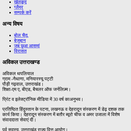
खेलकूद
ग्लैमर
सम्पर्क करें
अन्य विषय
बोल चैतू
बेजुबान
जब छुआ आसमां
विरासत
अविकल उत्तराखण्ड
अविकल थपलियाल
ग्राम -नैथाणा, मनियारस्यू पट्टी
पौड़ी गढ़वाल, उत्तराखंड।
शिक्षा-एम ए, बीएड, बैचलर ऑफ जर्नलिज़्म।
प्रिंट व इलेक्ट्रॉनिक मीडिया में 30 वर्ष काअनुभव।
प्रतिष्ठित हिंदुस्तान के पटना, लखनऊ व देहरादून संस्करण में डेढ़ दशक तक
कार्य किया। देहरादून संस्करण में बतौर ब्यूरो चीफ व अमर उजाला में विशेष
संवाददाता सेवाएं दी।
पूर्व सदस्य, उत्तराखंड राज्य वित्त आयोग।