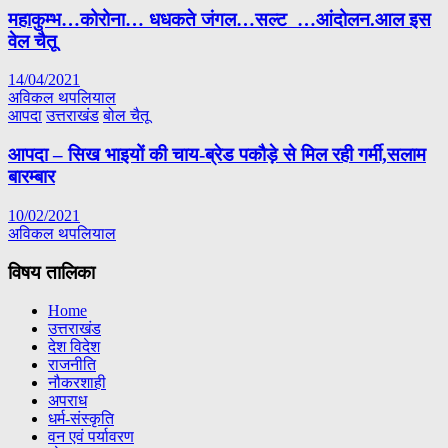
महाकुम्भ…कोरोना… धधकते जंगल…सल्ट …आंदोलन.आल इस
वेल चैतू
14/04/2021
अविकल थपलियाल
आपदा
उत्तराखंड
बोल चैतू
आपदा – सिख भाइयों की चाय-ब्रेड पकौड़े से मिल रही गर्मी,सलाम
बारम्बार
10/02/2021
अविकल थपलियाल
विषय तालिका
Home
उत्तराखंड
देश विदेश
राजनीति
नौकरशाही
अपराध
धर्म-संस्कृति
वन एवं पर्यावरण