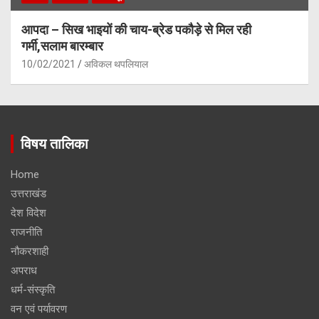
आपदा – सिख भाइयों की चाय-ब्रेड पकौड़े से मिल रही
गर्मी,सलाम बारम्बार
10/02/2021
अविकल थपलियाल
विषय तालिका
Home
उत्तराखंड
देश विदेश
राजनीति
नौकरशाही
अपराध
धर्म-संस्कृति
वन एवं पर्यावरण