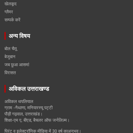
खेलकूद
ग्लैमर
सम्पर्क करें
अन्य विषय
बोल चैतू
बेजुबान
जब छुआ आसमां
विरासत
अविकल उत्तराखण्ड
अविकल थपलियाल
ग्राम -नैथाणा, मनियारस्यू पट्टी
पौड़ी गढ़वाल, उत्तराखंड।
शिक्षा-एम ए, बीएड, बैचलर ऑफ जर्नलिज़्म।
प्रिंट व इलेक्ट्रॉनिक मीडिया में 30 वर्ष काअनुभव।