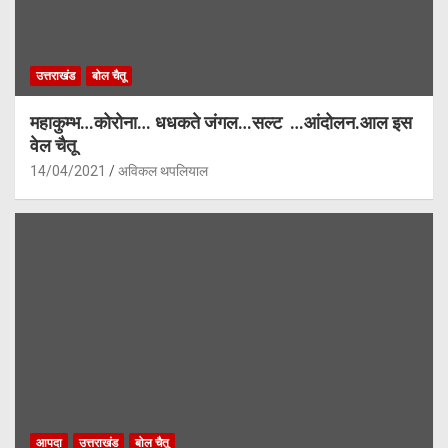
उत्तराखंड
बोल चैतू
महाकुम्भ…कोरोना… धधकते जंगल…सल्ट …आंदोलन.आल इस
वेल चैतू
14/04/2021
अविकल थपलियाल
आपदा
उत्तराखंड
बोल चैतू