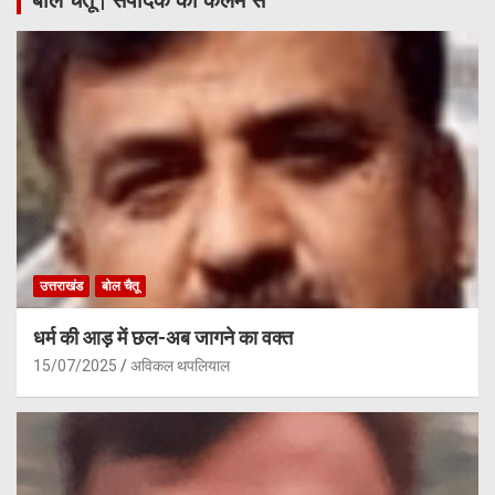
बोल चैतू | संपादक की कलम से
उत्तराखंड
बोल चैतू
धर्म की आड़ में छल-अब जागने का वक्त
15/07/2025
अविकल थपलियाल