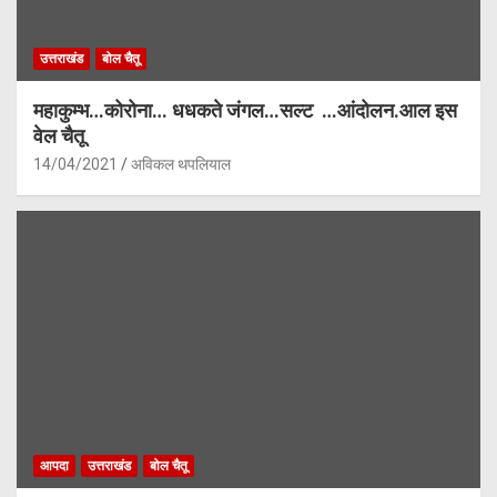
उत्तराखंड
बोल चैतू
महाकुम्भ…कोरोना… धधकते जंगल…सल्ट …आंदोलन.आल इस
वेल चैतू
14/04/2021
अविकल थपलियाल
आपदा
उत्तराखंड
बोल चैतू