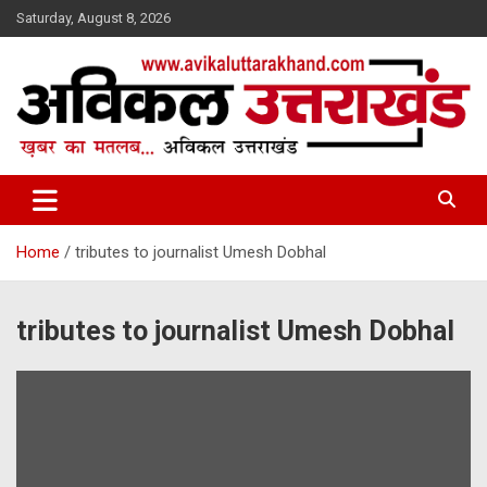
Skip
Saturday, August 8, 2026
to
content
ख़बर का मतलब…. अविकल उत्तराखण्ड
Avikal Uttarakhand
Home
tributes to journalist Umesh Dobhal
tributes to journalist Umesh Dobhal