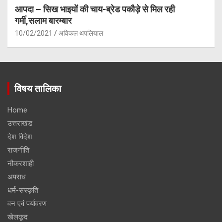
आपदा – सिख भाइयों की चाय-ब्रेड पकौड़े से मिल रही
गर्मी,सलाम बारम्बार
10/02/2021
अविकल थपलियाल
विषय तालिका
Home
उत्तराखंड
देश विदेश
राजनीति
नौकरशाही
अपराध
धर्म-संस्कृति
वन एवं पर्यावरण
खेलकूद