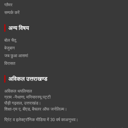
ग्लैमर
सम्पर्क करें
अन्य विषय
बोल चैतू
बेजुबान
जब छुआ आसमां
विरासत
अविकल उत्तराखण्ड
अविकल थपलियाल
ग्राम -नैथाणा, मनियारस्यू पट्टी
पौड़ी गढ़वाल, उत्तराखंड।
शिक्षा-एम ए, बीएड, बैचलर ऑफ जर्नलिज़्म।
प्रिंट व इलेक्ट्रॉनिक मीडिया में 30 वर्ष काअनुभव।