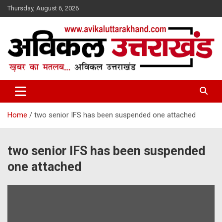
Skip
Thursday, August 6, 2026
to
content
ख़बर का मतलब…. अविकल उत्तराखण्ड
Avikal Uttarakhand
Home
two senior IFS has been suspended one attached
two senior IFS has been suspended
one attached