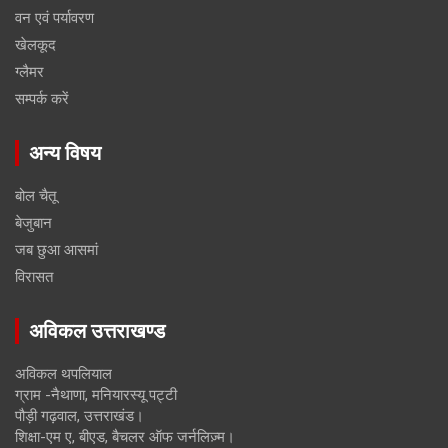
वन एवं पर्यावरण
खेलकूद
ग्लैमर
सम्पर्क करें
अन्य विषय
बोल चैतू
बेजुबान
जब छुआ आसमां
विरासत
अविकल उत्तराखण्ड
अविकल थपलियाल
ग्राम -नैथाणा, मनियारस्यू पट्टी
पौड़ी गढ़वाल, उत्तराखंड।
शिक्षा-एम ए, बीएड, बैचलर ऑफ जर्नलिज़्म।