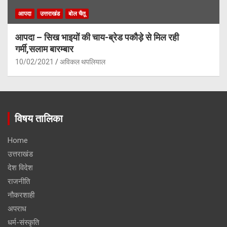
आपदा
उत्तराखंड
बोल चैतू
आपदा – सिख भाइयों की चाय-ब्रेड पकौड़े से मिल रही
गर्मी,सलाम बारम्बार
10/02/2021
अविकल थपलियाल
विषय तालिका
Home
उत्तराखंड
देश विदेश
राजनीति
नौकरशाही
अपराध
धर्म-संस्कृति