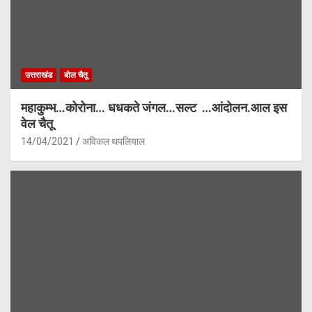
उत्तराखंड
बोल चैतू
महाकुम्भ…कोरोना… धधकते जंगल…सल्ट …आंदोलन.आल इस
वेल चैतू
14/04/2021
अविकल थपलियाल