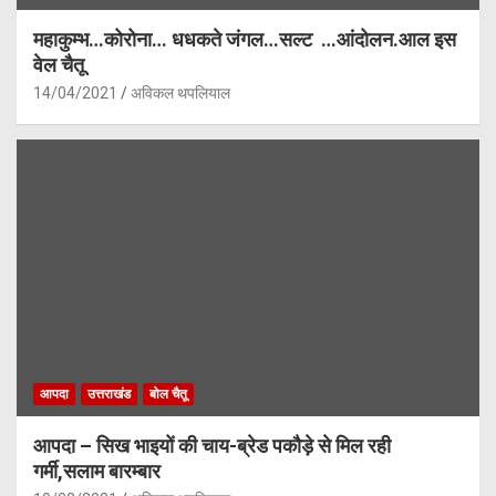
महाकुम्भ…कोरोना… धधकते जंगल…सल्ट …आंदोलन.आल इस
वेल चैतू
14/04/2021
अविकल थपलियाल
आपदा
उत्तराखंड
बोल चैतू
आपदा – सिख भाइयों की चाय-ब्रेड पकौड़े से मिल रही
गर्मी,सलाम बारम्बार