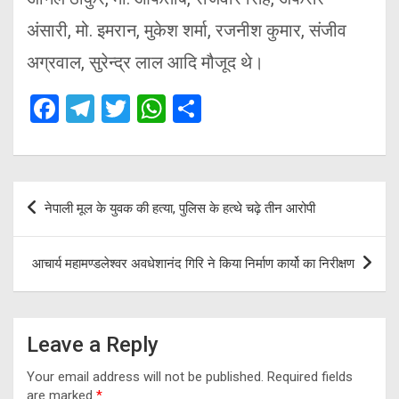
अंसारी, मो. इमरान, मुकेश शर्मा, रजनीश कुमार, संजीव
अग्रवाल, सुरेन्द्र लाल आदि मौजूद थे।
F
T
T
W
S
a
el
wi
h
h
ce
e
tt
at
ar
b
gr
er
s
e
Post
नेपाली मूल के युवक की हत्या, पुलिस के हत्थे चढ़े तीन आरोपी
o
a
A
navigation
o
m
p
आचार्य महामण्डलेश्वर अवधेशानंद गिरि ने किया निर्माण कार्यो का निरीक्षण
k
p
Leave a Reply
Your email address will not be published.
Required fields
are marked
*