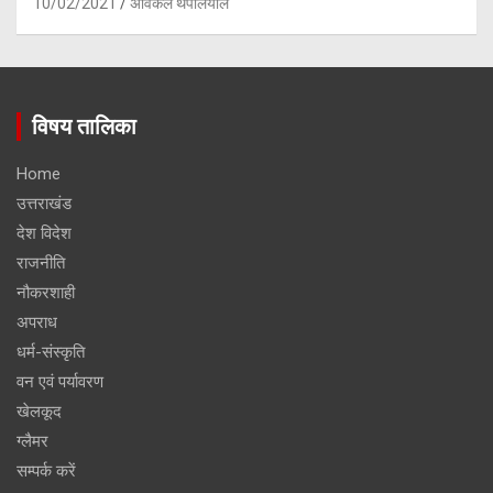
10/02/2021
अविकल थपलियाल
विषय तालिका
Home
उत्तराखंड
देश विदेश
राजनीति
नौकरशाही
अपराध
धर्म-संस्कृति
वन एवं पर्यावरण
खेलकूद
ग्लैमर
सम्पर्क करें