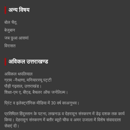
अन्य विषय
बोल चैतू
बेजुबान
जब छुआ आसमां
विरासत
अविकल उत्तराखण्ड
अविकल थपलियाल
ग्राम -नैथाणा, मनियारस्यू पट्टी
पौड़ी गढ़वाल, उत्तराखंड।
शिक्षा-एम ए, बीएड, बैचलर ऑफ जर्नलिज़्म।
प्रिंट व इलेक्ट्रॉनिक मीडिया में 30 वर्ष काअनुभव।
प्रतिष्ठित हिंदुस्तान के पटना, लखनऊ व देहरादून संस्करण में डेढ़ दशक तक कार्य
किया। देहरादून संस्करण में बतौर ब्यूरो चीफ व अमर उजाला में विशेष संवाददाता
सेवाएं दी।