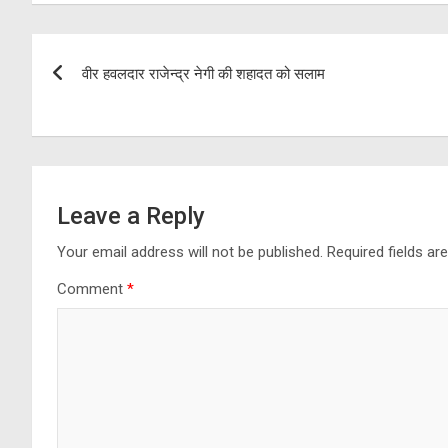
b
gr
er
s
e
o
a
A
Post
o
m
p
वीर हवलदार राजेन्द्र नेगी की शहादत को सलाम
navigation
k
p
Leave a Reply
Your email address will not be published.
Required fields a
Comment
*