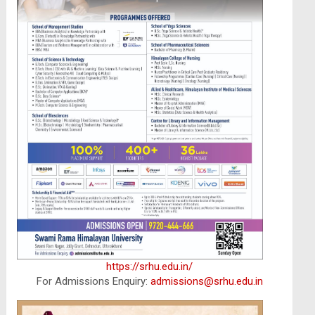
https://srhu.edu.in/
For Admissions Enquiry:
admissions@srhu.edu.in