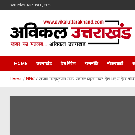
Skip
Saturday, August 8, 2026
to
content
ख़बर का मतलब…. अविकल उत्तराखण्ड
Avikal Uttarakhand
HOME
उत्तराखंड
देश विदेश
राजनीति
नौकरशाही
अ
Home
विविध
सलाम नन्दप्रयाग नगर पंचायत.पहला नंबर देश भर में.देखें वीडि