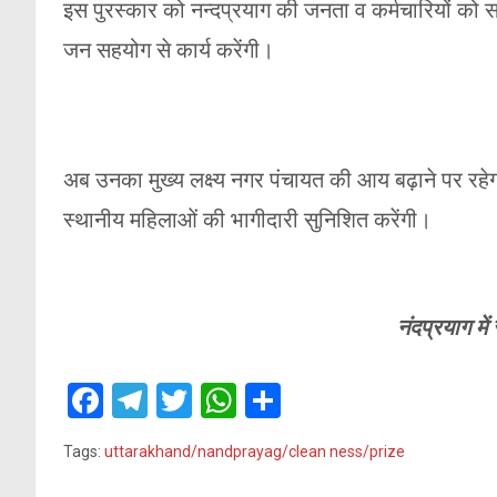
इस पुरस्कार को नन्दप्रयाग की जनता व कर्मचारियों को सम
जन सहयोग से कार्य करेंगी।
अब उनका मुख्य लक्ष्य नगर पंचायत की आय बढ़ाने पर रहे
स्थानीय महिलाओं की भागीदारी सुनिशित करेंगी।
नंदप्रयाग म
F
T
T
W
S
a
el
wi
h
h
Tags:
uttarakhand/nandprayag/clean ness/prize
ce
e
tt
at
ar