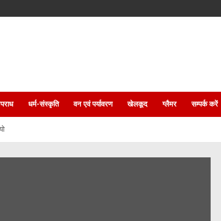
पराध
धर्म-संस्कृति
वन एवं पर्यावरण
खेलकूद
ग्लैमर
सम्पर्क करें
यो