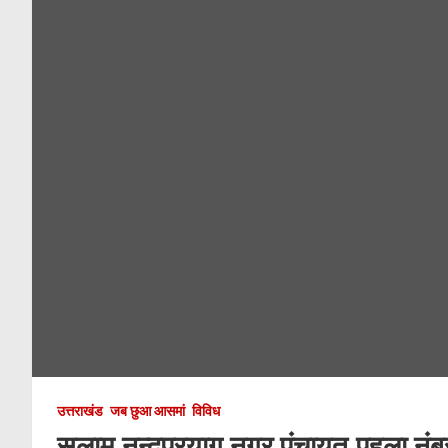
उत्तराखंड
जब छुआ आसमां
विविध
सलाम नन्दप्रयाग नगर पंचायत.पहला नंबर द