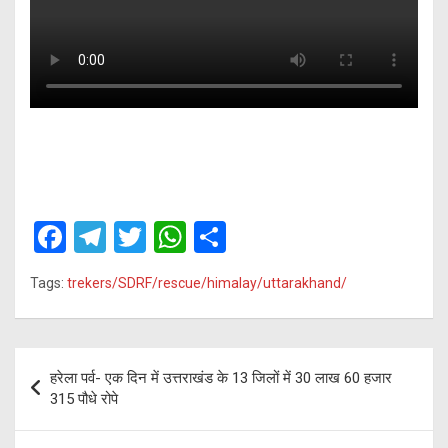
F
T
T
W
S
a
el
wi
h
h
Tags:
trekers/SDRF/rescue/himalay/uttarakhand/
ce
e
tt
at
ar
b
gr
er
s
e
o
a
A
Post
हरेला पर्व- एक दिन में उत्तराखंड के 13 जिलों में 30 लाख 60 हजार
o
m
p
navigation
315 पौधे रोपे
k
p