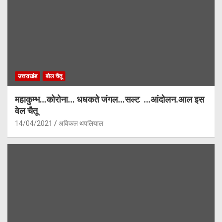
उत्तराखंड
बोल चैतू
महाकुम्भ…कोरोना… धधकते जंगल…सल्ट …आंदोलन.आल इस
वेल चैतू
14/04/2021
अविकल थपलियाल