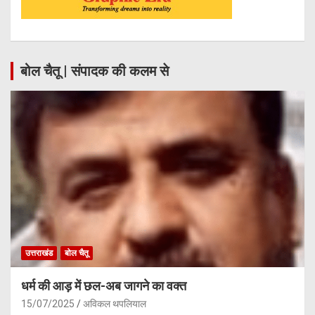
बोल चैतू | संपादक की कलम से
उत्तराखंड
बोल चैतू
धर्म की आड़ में छल-अब जागने का वक्त
15/07/2025
अविकल थपलियाल