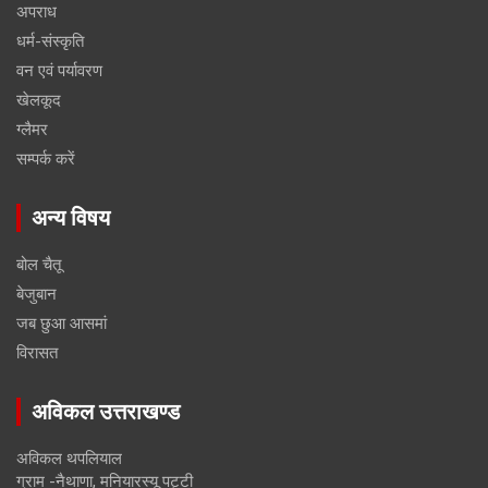
अपराध
धर्म-संस्कृति
वन एवं पर्यावरण
खेलकूद
ग्लैमर
सम्पर्क करें
अन्य विषय
बोल चैतू
बेजुबान
जब छुआ आसमां
विरासत
अविकल उत्तराखण्ड
अविकल थपलियाल
ग्राम -नैथाणा, मनियारस्यू पट्टी