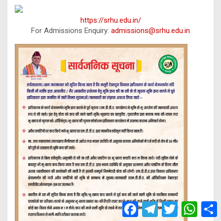
https://srhu.edu.in/
For Admissions Enquiry:
admissions@srhu.edu.in
F
T
T
W
a
e
w
h
h