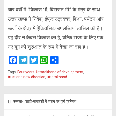
चार वर्षों में “विकास भी, विरासत भी” के मंत्र के साथ
उत्तराखण्ड ने निवेश, इंफ्रास्ट्रक्चर, शिक्षा, पर्यटन और
ऊर्जा के क्षेत्र में ऐतिहासिक उपलब्धियां हासिल की हैं।
यह दौर न केवल विकास का है, बल्कि राज्य के लिए एक
नए युग की शुरुआत के रूप में देखा जा रहा है।
F
T
T
W
S
a
el
wi
h
h
Tags:
Four years: Uttarakhand of development
,
ce
e
tt
at
ar
trust and new direction
,
uttarakhand
b
gr
er
s
e
o
a
A
Post
o
m
p
फैसला- शादी-समारोहों में शराब पर पूर्ण प्रतिबंध
navigation
k
p