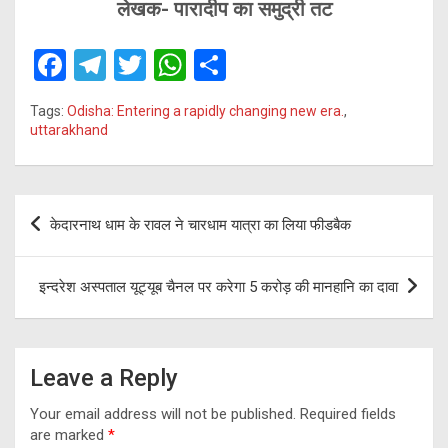
लेखक- पारादीप का समुद्री तट
F
T
T
W
S
a
el
wi
h
h
Tags:
Odisha: Entering a rapidly changing new era.
,
ce
e
tt
at
ar
uttarakhand
b
gr
er
s
e
o
a
A
Post
o
m
p
केदारनाथ धाम के रावल ने चारधाम यात्रा का लिया फीडबैक
navigation
k
p
इन्दरेश अस्पताल यूट्यूब चैनल पर करेगा 5 करोड़ की मानहानि का दावा
Leave a Reply
Your email address will not be published.
Required fields
are marked
*