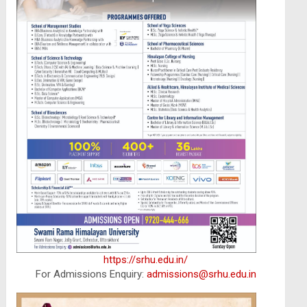
https://srhu.edu.in/
For Admissions Enquiry:
admissions@srhu.edu.in