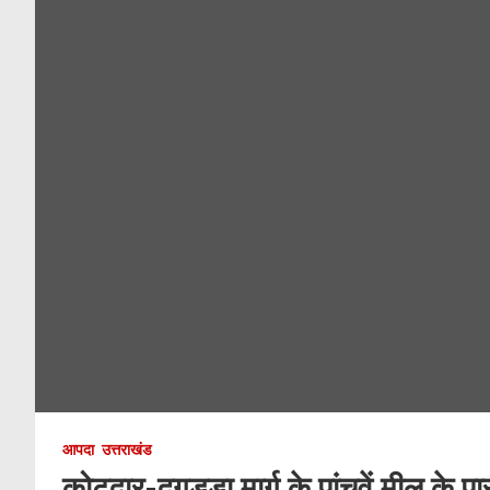
आपदा
उत्तराखंड
कोटद्वार-दुगड्डा मार्ग के पांचवें मील के प