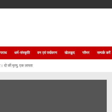
पराध
धर्म-संस्कृति
वन एवं पर्यावरण
खेलकूद
ग्लैमर
सम्पर्क करें
ार। दो की मृत्यु, एक लापता