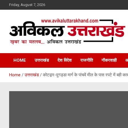
Skip
Friday, August 7, 2026
to
content
ख़बर का मतलब…. अविकल उत्तराखण्ड
Avikal Uttarakhand
HOME
उत्तराखंड
देश विदेश
राजनीति
नौकरशाही
अ
Home
उत्तराखंड
कोटद्वार-दुगड्डा मार्ग के पांचवें मील के पास रपटे में बही क