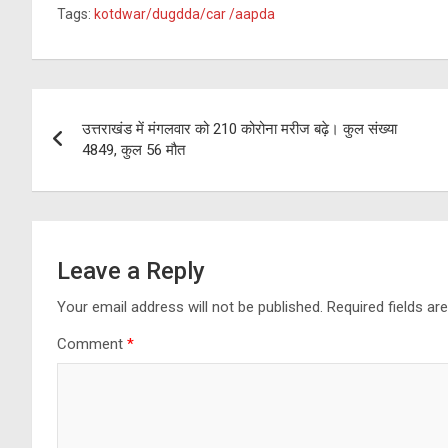
a
el
wi
h
h
Tags:
kotdwar/dugdda/car /aapda
ce
e
tt
at
ar
b
gr
er
s
e
o
a
A
Post
o
m
p
उत्तराखंड में मंगलवार को 210 कोरोना मरीज बढ़े। कुल संख्या
navigation
4849, कुल 56 मौत
k
p
Leave a Reply
Your email address will not be published.
Required fields a
Comment
*