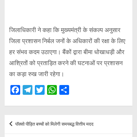
जिलाधिकारी ने कहा कि मुख्यमंत्री के संकल्प अनुसार
जिला प्रशासन निर्बल जनों के अधिकारों की रक्षा के लिए
हर संभव कदम उठाएगा। बैंकों द्वारा बीमा धोखाधड़ी और
आश्रितों को प्रताड़ित करने की घटनाओं पर प्रशासन
का कड़ा रुख जारी रहेगा।
F
T
T
W
S
a
el
wi
h
h
ce
e
tt
at
ar
b
gr
er
s
e
Post
पॉक्सो पीड़ित बच्चों को मिलेगी समयबद्ध वित्तीय मदद
o
a
A
navigation