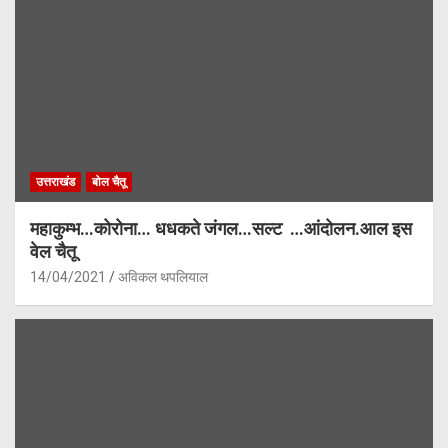
उत्तराखंड
बोल चैतू
महाकुम्भ…कोरोना… धधकते जंगल…सल्ट …आंदोलन.आल इस
वेल चैतू
14/04/2021
अविकल थपलियाल