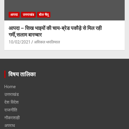
आपदा
उत्तराखंड
बोल चैतू
आपदा – सिख भाइयों की चाय-ब्रेड पकौड़े से मिल रही
गर्मी,सलाम बारम्बार
10/02/2021
अविकल थपलियाल
विषय तालिका
Home
उत्तराखंड
देश विदेश
राजनीति
नौकरशाही
अपराध