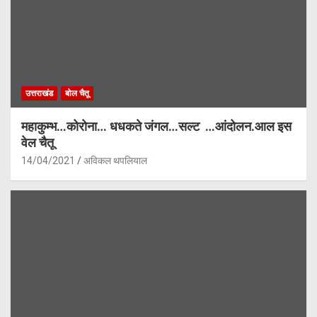
उत्तराखंड
बोल चैतू
महाकुम्भ…कोरोना… धधकते जंगल…सल्ट …आंदोलन.आल इस
वेल चैतू
14/04/2021
अविकल थपलियाल