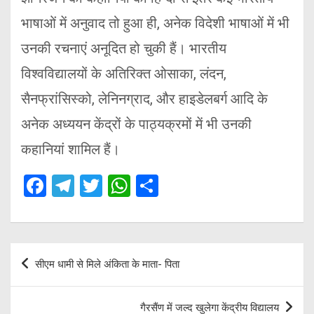
भाषाओं में अनुवाद तो हुआ ही, अनेक विदेशी भाषाओं में भी
उनकी रचनाएं अनूदित हो चुकी हैं। भारतीय
विश्वविद्यालयों के अतिरिक्त ओसाका, लंदन,
सैनफ्रांसिस्को, लेनिनग्राद, और हाइडेलबर्ग आदि के
अनेक अध्ययन केंद्रों के पाठ्यक्रमों में भी उनकी
कहानियां शामिल हैं।
F
T
T
W
S
a
el
wi
h
h
ce
e
tt
at
ar
b
gr
er
s
e
Post
सीएम धामी से मिले अंकिता के माता- पिता
o
a
A
navigation
o
m
p
गैरसैंण में जल्द खुलेगा केंद्रीय विद्यालय