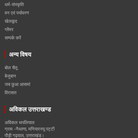
धर्म-संस्कृति
वन एवं पर्यावरण
खेलकूद
ग्लैमर
सम्पर्क करें
अन्य विषय
बोल चैतू
बेजुबान
जब छुआ आसमां
विरासत
अविकल उत्तराखण्ड
अविकल थपलियाल
ग्राम -नैथाणा, मनियारस्यू पट्टी
पौड़ी गढ़वाल, उत्तराखंड।