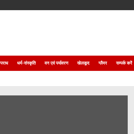
पराध
धर्म-संस्कृति
वन एवं पर्यावरण
खेलकूद
ग्लैमर
सम्पर्क करें