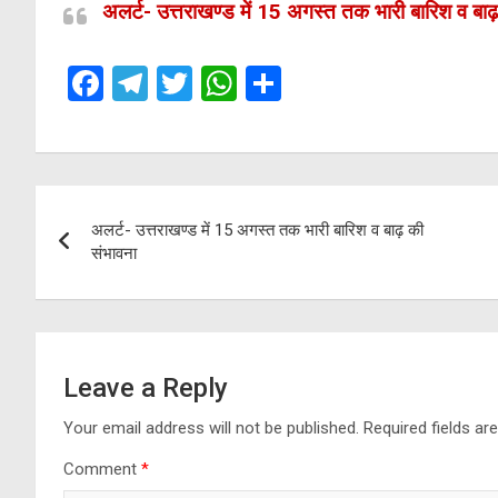
अलर्ट- उत्तराखण्ड में 15 अगस्त तक भारी बारिश व बा
F
T
T
W
S
a
el
wi
h
h
ce
e
tt
at
ar
b
gr
er
s
e
Post
o
a
A
अलर्ट- उत्तराखण्ड में 15 अगस्त तक भारी बारिश व बाढ़ की
navigation
o
m
p
संभावना
k
p
Leave a Reply
Your email address will not be published.
Required fields a
Comment
*