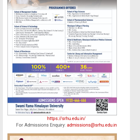
https://srhu.edu.in/
For Admissions Enquiry:
admissions@srhu.edu.in