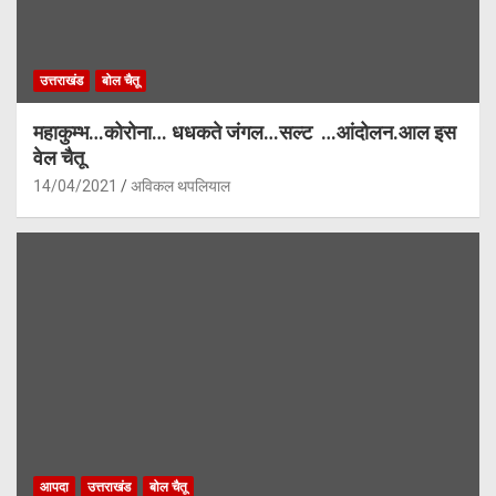
उत्तराखंड
बोल चैतू
महाकुम्भ…कोरोना… धधकते जंगल…सल्ट …आंदोलन.आल इस
वेल चैतू
14/04/2021
अविकल थपलियाल
आपदा
उत्तराखंड
बोल चैतू