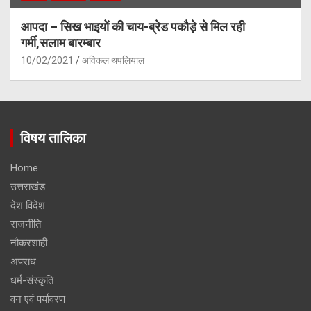
आपदा – सिख भाइयों की चाय-ब्रेड पकौड़े से मिल रही
गर्मी,सलाम बारम्बार
10/02/2021
अविकल थपलियाल
विषय तालिका
Home
उत्तराखंड
देश विदेश
राजनीति
नौकरशाही
अपराध
धर्म-संस्कृति
वन एवं पर्यावरण