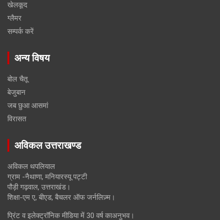
खेलकूद
ग्लैमर
सम्पर्क करें
अन्य विषय
बोल चैतू
बेजुबान
जब छुआ आसमां
विरासत
अविकल उत्तराखण्ड
अविकल थपलियाल
ग्राम -नैथाणा, मनियारस्यू पट्टी
पौड़ी गढ़वाल, उत्तराखंड।
शिक्षा-एम ए, बीएड, बैचलर ऑफ जर्नलिज़्म।
प्रिंट व इलेक्ट्रॉनिक मीडिया में 30 वर्ष काअनुभव।