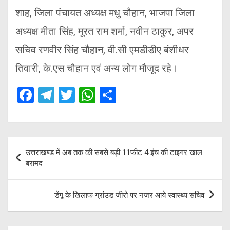
शाह, जिला पंचायत अध्यक्ष मधु चौहान, भाजपा जिला
अध्यक्ष मीता सिंह, मूरत राम शर्मा, नवीन ठाकुर, अपर
सचिव रणवीर सिंह चौहान, वी.सी एमडीडीए बंशीधर
तिवारी, के.एस चौहान एवं अन्य लोग मौजूद रहे।
F
T
T
W
S
a
el
wi
h
h
ce
e
tt
at
ar
b
gr
er
s
e
Post
उत्तराखण्ड में अब तक की सबसे बड़ी 11फीट 4 इंच की टाइगर खाल
o
a
A
navigation
बरामद
o
m
p
k
p
डेंगू के खिलाफ ग्रांउड जीरो पर नजर आये स्वास्थ्य सचिव