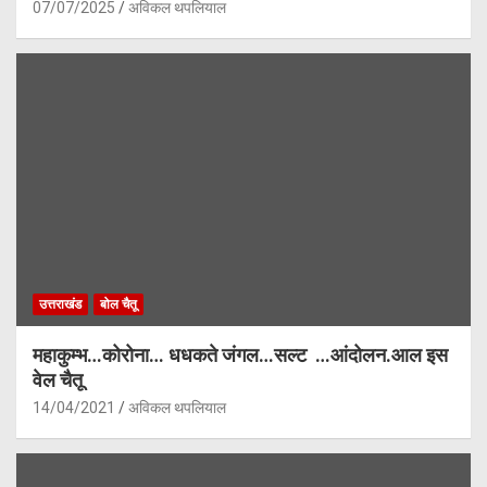
07/07/2025
अविकल थपलियाल
उत्तराखंड
बोल चैतू
महाकुम्भ…कोरोना… धधकते जंगल…सल्ट …आंदोलन.आल इस
वेल चैतू
14/04/2021
अविकल थपलियाल