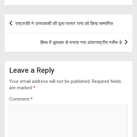
ce
e
tt
at
ar
b
gr
er
s
e
Post
राष्ट्रपति ने उत्तरकाशी की पूजा परमार राणा को किया सम्मानित
o
a
A
navigation
o
m
p
हिम्स में धूमधाम से मनाया गया अंतरराष्ट्रीय नर्सेस डे
k
p
Leave a Reply
Your email address will not be published.
Required fields
are marked
*
Comment
*