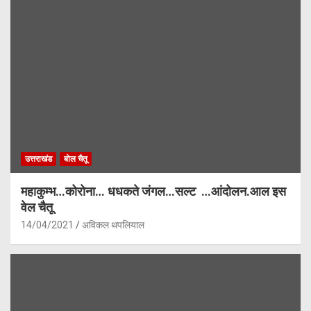
उत्तराखंड
बोल चैतू
महाकुम्भ…कोरोना… धधकते जंगल…सल्ट …आंदोलन.आल इस
वेल चैतू
14/04/2021
अविकल थपलियाल