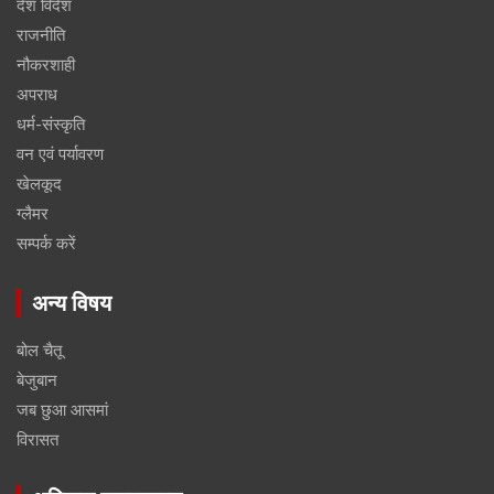
देश विदेश
राजनीति
नौकरशाही
अपराध
धर्म-संस्कृति
वन एवं पर्यावरण
खेलकूद
ग्लैमर
सम्पर्क करें
अन्य विषय
बोल चैतू
बेजुबान
जब छुआ आसमां
विरासत