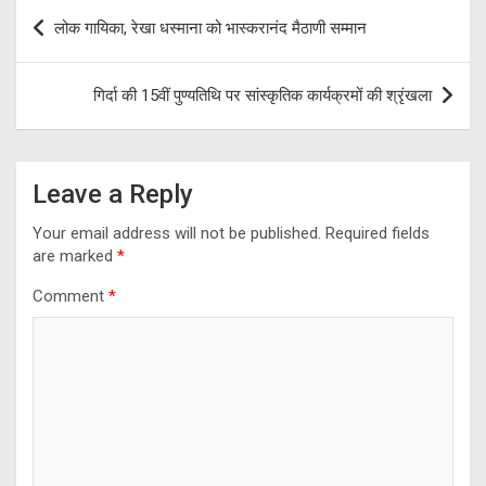
b
gr
er
s
e
Post
लोक गायिका, रेखा धस्माना को भास्करानंद मैठाणी सम्मान
o
a
A
navigation
o
m
p
गिर्दा की 15वीं पुण्यतिथि पर सांस्कृतिक कार्यक्रमों की श्रृंखला
k
p
Leave a Reply
Your email address will not be published.
Required fields
are marked
*
Comment
*