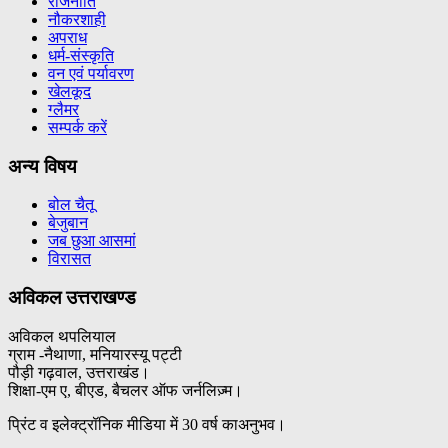
राजनीति
नौकरशाही
अपराध
धर्म-संस्कृति
वन एवं पर्यावरण
खेलकूद
ग्लैमर
सम्पर्क करें
अन्य विषय
बोल चैतू
बेजुबान
जब छुआ आसमां
विरासत
अविकल उत्तराखण्ड
अविकल थपलियाल
ग्राम -नैथाणा, मनियारस्यू पट्टी
पौड़ी गढ़वाल, उत्तराखंड।
शिक्षा-एम ए, बीएड, बैचलर ऑफ जर्नलिज़्म।
प्रिंट व इलेक्ट्रॉनिक मीडिया में 30 वर्ष काअनुभव।