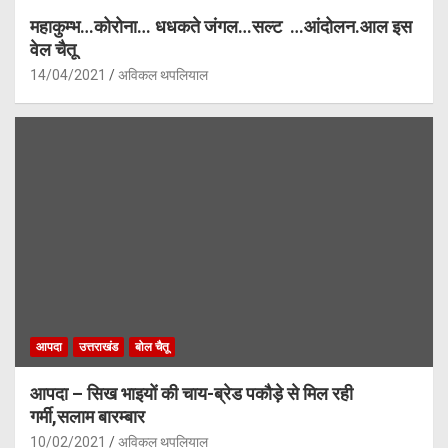
महाकुम्भ…कोरोना… धधकते जंगल…सल्ट …आंदोलन.आल इस
वेल चैतू
14/04/2021
अविकल थपलियाल
आपदा
उत्तराखंड
बोल चैतू
आपदा – सिख भाइयों की चाय-ब्रेड पकौड़े से मिल रही
गर्मी,सलाम बारम्बार
10/02/2021
अविकल थपलियाल