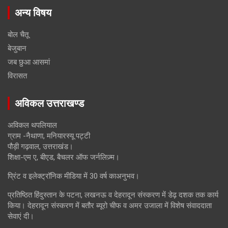
अन्य विषय
बोल चैतू
बेजुबान
जब छुआ आसमां
विरासत
अविकल उत्तराखण्ड
अविकल थपलियाल
ग्राम -नैथाणा, मनियारस्यू पट्टी
पौड़ी गढ़वाल, उत्तराखंड।
शिक्षा-एम ए, बीएड, बैचलर ऑफ जर्नलिज़्म।
प्रिंट व इलेक्ट्रॉनिक मीडिया में 30 वर्ष काअनुभव।
प्रतिष्ठित हिंदुस्तान के पटना, लखनऊ व देहरादून संस्करण में डेढ़ दशक तक कार्य
किया। देहरादून संस्करण में बतौर ब्यूरो चीफ व अमर उजाला में विशेष संवाददाता
सेवाएं दी।