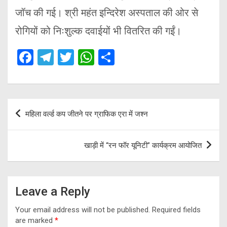
जॉच की गई। श्री महंत इन्दिरेश अस्पताल की ओर से
रोगियों को निःशुल्क दवाईयों भी वितरित की गईं।
F
T
T
W
S
a
el
wi
h
h
ce
e
tt
at
ar
b
gr
er
s
e
Post
महिला वर्ल्ड कप जीतने पर ग्राफिक एरा में जश्न
o
a
A
navigation
o
m
p
खाड़ी में “रन फॉर यूनिटी” कार्यक्रम आयोजित
k
p
Leave a Reply
Your email address will not be published.
Required fields
are marked
*