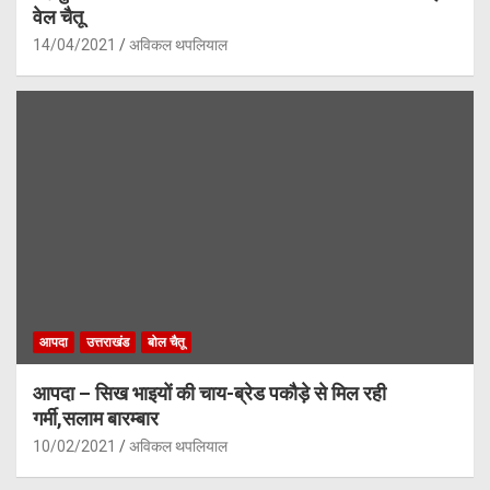
वेल चैतू
14/04/2021
अविकल थपलियाल
आपदा
उत्तराखंड
बोल चैतू
आपदा – सिख भाइयों की चाय-ब्रेड पकौड़े से मिल रही
गर्मी,सलाम बारम्बार
10/02/2021
अविकल थपलियाल