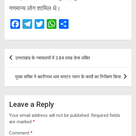
गणमान्य लोग शामिल थे।
F
T
T
W
S
a
el
wi
h
h
ce
e
tt
at
ar
b
gr
er
s
e
Post
उत्तराखंड के न्यायालयों में 3.84 लाख केस लंबित
o
a
A
navigation
o
m
p
मुख्य सचिव ने बदरीनाथ धाम मास्टर प्लान के कार्यो का निरीक्षण किया
k
p
Leave a Reply
Your email address will not be published.
Required fields
are marked
*
Comment
*