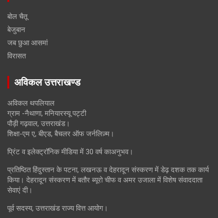
बोल चैतू
बेजुबान
जब छुआ आसमां
विरासत
अविकल उत्तराखण्ड
अविकल थपलियाल
ग्राम -नैथाणा, मनियारस्यू पट्टी
पौड़ी गढ़वाल, उत्तराखंड।
शिक्षा-एम ए, बीएड, बैचलर ऑफ जर्नलिज़्म।
प्रिंट व इलेक्ट्रॉनिक मीडिया में 30 वर्ष काअनुभव।
प्रतिष्ठित हिंदुस्तान के पटना, लखनऊ व देहरादून संस्करण में डेढ़ दशक तक कार्य
किया। देहरादून संस्करण में बतौर ब्यूरो चीफ व अमर उजाला में विशेष संवाददाता
सेवाएं दी।
पूर्व सदस्य, उत्तराखंड राज्य वित्त आयोग।