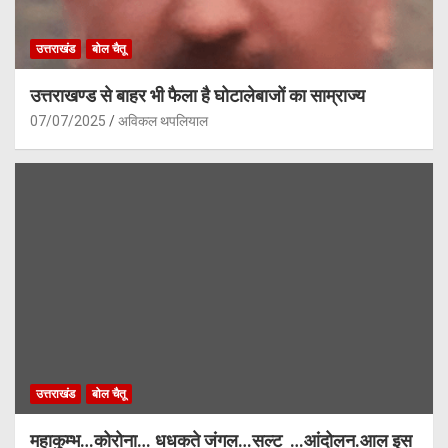
उत्तराखंड
बोल चैतू
उत्तराखण्ड से बाहर भी फैला है घोटालेबाजों का साम्राज्य
07/07/2025
अविकल थपलियाल
उत्तराखंड
बोल चैतू
महाकुम्भ…कोरोना… धधकते जंगल…सल्ट …आंदोलन.आल इस