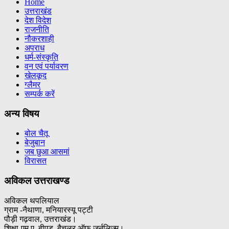
Home
उत्तराखंड
देश विदेश
राजनीति
नौकरशाही
अपराध
धर्म-संस्कृति
वन एवं पर्यावरण
खेलकूद
ग्लैमर
सम्पर्क करें
अन्य विषय
बोल चैतू
बेजुबान
जब छुआ आसमां
विरासत
अविकल उत्तराखण्ड
अविकल थपलियाल
ग्राम -नैथाणा, मनियारस्यू पट्टी
पौड़ी गढ़वाल, उत्तराखंड।
शिक्षा-एम ए, बीएड, बैचलर ऑफ जर्नलिज़्म।