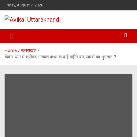
Skip
Friday, August 7, 2026
to
content
ख़बर का मतलब…. अविकल उत्तराखण्ड
Avikal Uttarakhand
Home
उत्तराखंड
केदार धाम में श्रीमद् भागवत कथा के ढाई महीने बाद लाखों का भुगतान ?