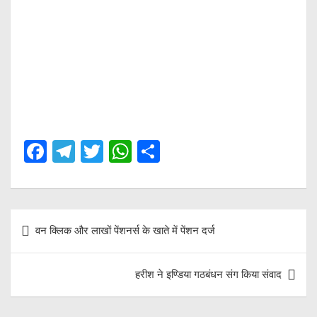
F
T
T
W
S
a
el
wi
h
h
ce
e
tt
at
ar
b
gr
er
s
e
Post
वन क्लिक और लाखों पेंशनर्स के खाते में पेंशन दर्ज
o
a
A
navigation
o
m
p
हरीश ने इण्डिया गठबंधन संग किया संवाद
k
p