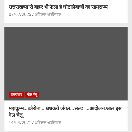
उत्तराखण्ड से बाहर भी फैला है घोटालेबाजों का साम्राज्य
07/07/2025
अविकल थपलियाल
उत्तराखंड
बोल चैतू
महाकुम्भ…कोरोना… धधकते जंगल…सल्ट …आंदोलन.आल इस
वेल चैतू
14/04/2021
अविकल थपलियाल