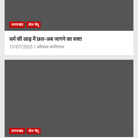
उत्तराखंड
बोल चैतू
धर्म की आड़ में छल-अब जागने का वक्त
15/07/2025
अविकल थपलियाल
उत्तराखंड
बोल चैतू