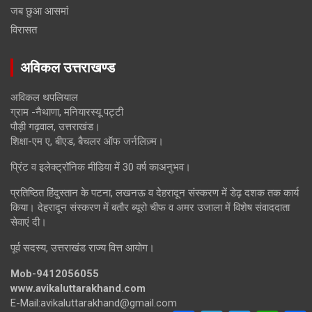
जब छुआ आसमां
विरासत
अविकल उत्तराखण्ड
अविकल थपलियाल
ग्राम -नैथाणा, मनियारस्यू पट्टी
पौड़ी गढ़वाल, उत्तराखंड।
शिक्षा-एम ए, बीएड, बैचलर ऑफ जर्नलिज़्म।
प्रिंट व इलेक्ट्रॉनिक मीडिया में 30 वर्ष काअनुभव।
प्रतिष्ठित हिंदुस्तान के पटना, लखनऊ व देहरादून संस्करण में डेढ़ दशक तक कार्य
किया। देहरादून संस्करण में बतौर ब्यूरो चीफ व अमर उजाला में विशेष संवाददाता
सेवाएं दी।
पूर्व सदस्य, उत्तराखंड राज्य वित्त आयोग।
Mob-9412056055
www.avikaluttarakhand.com
E-Mail:avikaluttarakhand@gmail.com