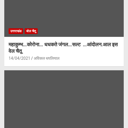
उत्तराखंड
बोल चैतू
महाकुम्भ…कोरोना… धधकते जंगल…सल्ट …आंदोलन.आल इस
वेल चैतू
14/04/2021
अविकल थपलियाल