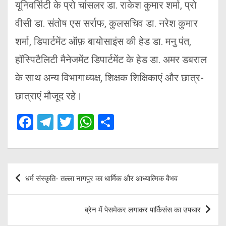
यूनिवर्सिटी के प्रो चांसलर डा. राकेश कुमार शर्मा, प्रो
वीसी डा. संतोष एस सर्राफ, कुलसचिव डा. नरेश कुमार
शर्मा, डिपार्टमेंट ऑफ़ बायोसाइंस की हेड डा. मनु पंत,
हॉस्पिटैलिटी मैनेजमेंट डिपार्टमेंट के हेड डा. अमर डबराल
के साथ अन्य विभागाध्यक्ष, शिक्षक शिक्षिकाएं और छात्र-
छात्राएं मौजूद रहे।
F
T
T
W
S
a
el
wi
h
h
ce
e
tt
at
ar
b
gr
er
s
e
Post
धर्म संस्कृति- तल्ला नागपुर का धार्मिक और आध्यात्मिक वैभव
o
a
A
navigation
o
m
p
ब्रेन में पेसमेकर लगाकर पार्किंसंस का उपचार
k
p