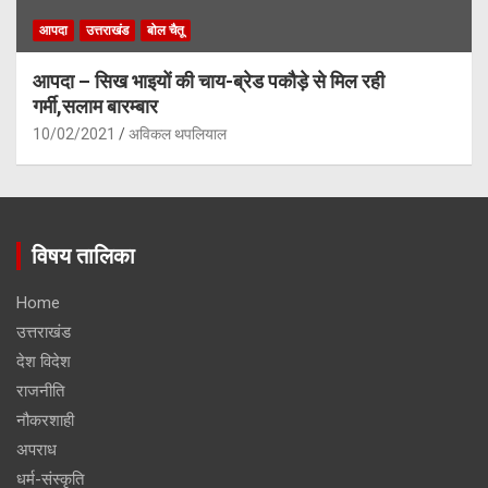
आपदा
उत्तराखंड
बोल चैतू
आपदा – सिख भाइयों की चाय-ब्रेड पकौड़े से मिल रही
गर्मी,सलाम बारम्बार
10/02/2021
अविकल थपलियाल
विषय तालिका
Home
उत्तराखंड
देश विदेश
राजनीति
नौकरशाही
अपराध
धर्म-संस्कृति