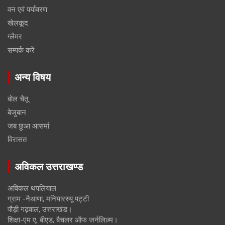
वन एवं पर्यावरण
खेलकूद
ग्लैमर
सम्पर्क करें
अन्य विषय
बोल चैतू
बेजुबान
जब छुआ आसमां
विरासत
अविकल उत्तराखण्ड
अविकल थपलियाल
ग्राम -नैथाणा, मनियारस्यू पट्टी
पौड़ी गढ़वाल, उत्तराखंड।
शिक्षा-एम ए, बीएड, बैचलर ऑफ जर्नलिज़्म।