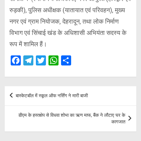
रुड़की), पुलिस अधीक्षक (यातायात एवं परिवहन), मुख्य
नगर एवं ग्राम नियोजक, देहरादून, तथा लोक निर्माण
विभाग एवं सिंचाई खंड के अधिशासी अभियंता सदस्य के
रूप में शामिल हैं।
F
T
T
W
S
a
el
wi
h
h
ce
e
tt
at
ar
b
gr
er
s
e
Post
बास्केटबॉल में स्कूल ऑफ नर्सिंग ने मारी बाजी
o
a
A
navigation
o
m
p
डीएम के हस्तक्षेप से विधवा शोभा का ऋण माफ, बैंक ने लौटाए घर के
k
p
कागजात