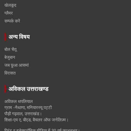
खेलकूद
ग्लैमर
सम्पर्क करें
अन्य विषय
बोल चैतू
बेजुबान
जब छुआ आसमां
विरासत
अविकल उत्तराखण्ड
अविकल थपलियाल
ग्राम -नैथाणा, मनियारस्यू पट्टी
पौड़ी गढ़वाल, उत्तराखंड।
शिक्षा-एम ए, बीएड, बैचलर ऑफ जर्नलिज़्म।
प्रिंट व इलेक्ट्रॉनिक मीडिया में 30 वर्ष काअनुभव।