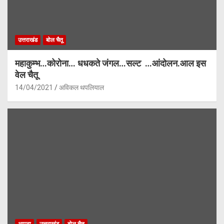
उत्तराखंड
बोल चैतू
महाकुम्भ…कोरोना… धधकते जंगल…सल्ट …आंदोलन.आल इस
वेल चैतू
14/04/2021
अविकल थपलियाल
आपदा
उत्तराखंड
बोल चैतू