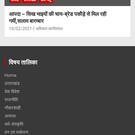
आपदा – सिख भाइयों की चाय-ब्रेड पकौड़े से मिल रही
गर्मी,सलाम बारम्बार
10/02/2021
अविकल थपलियाल
विषय तालिका
Home
उत्तराखंड
देश विदेश
राजनीति
नौकरशाही
अपराध
धर्म-संस्कृति
वन एवं पर्यावरण