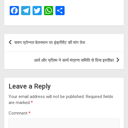
F
T
T
W
S
a
el
wi
h
h
ce
e
tt
at
ar
b
gr
er
s
e
Post
चयन प्रोन्नत वेतनमान पर इंक्रीमेंट की मांग तेज
o
a
A
navigation
o
m
p
आर्य और प्रीतम ने कार्य मंत्रणा समिति से दिया इस्तीफ़ा
k
p
Leave a Reply
Your email address will not be published.
Required fields
are marked
*
Comment
*