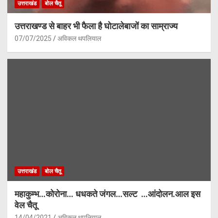
उत्तराखंड
बोल चैतू
उत्तराखण्ड से बाहर भी फैला है घोटालेबाजों का साम्राज्य
07/07/2025
अविकल थपलियाल
उत्तराखंड
बोल चैतू
महाकुम्भ…कोरोना… धधकते जंगल…सल्ट …आंदोलन.आल इस
वेल चैतू
14/04/2021
अविकल थपलियाल