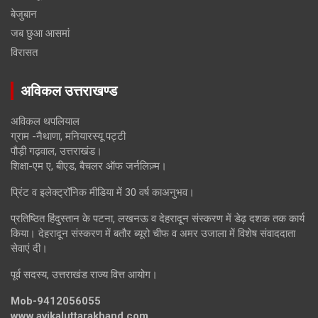
बेजुबान
जब छुआ आसमां
विरासत
अविकल उत्तराखण्ड
अविकल थपलियाल
ग्राम -नैथाणा, मनियारस्यू पट्टी
पौड़ी गढ़वाल, उत्तराखंड।
शिक्षा-एम ए, बीएड, बैचलर ऑफ जर्नलिज़्म।
प्रिंट व इलेक्ट्रॉनिक मीडिया में 30 वर्ष काअनुभव।
प्रतिष्ठित हिंदुस्तान के पटना, लखनऊ व देहरादून संस्करण में डेढ़ दशक तक कार्य
किया। देहरादून संस्करण में बतौर ब्यूरो चीफ व अमर उजाला में विशेष संवाददाता
सेवाएं दी।
पूर्व सदस्य, उत्तराखंड राज्य वित्त आयोग।
Mob-9412056055
www.avikaluttarakhand.com