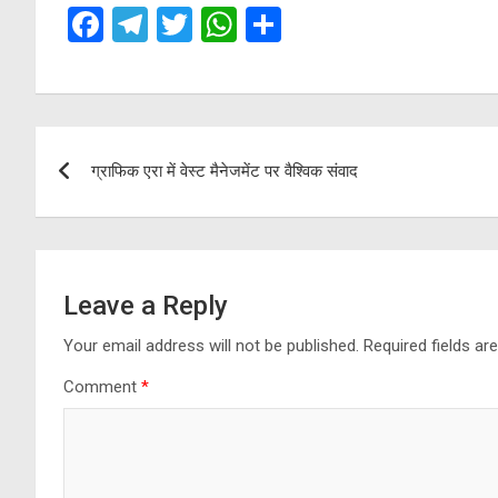
F
T
T
W
S
a
el
wi
h
h
ce
e
tt
at
ar
b
gr
er
s
e
Post
o
a
A
ग्राफिक एरा में वेस्ट मैनेजमेंट पर वैश्विक संवाद
navigation
o
m
p
k
p
Leave a Reply
Your email address will not be published.
Required fields a
Comment
*