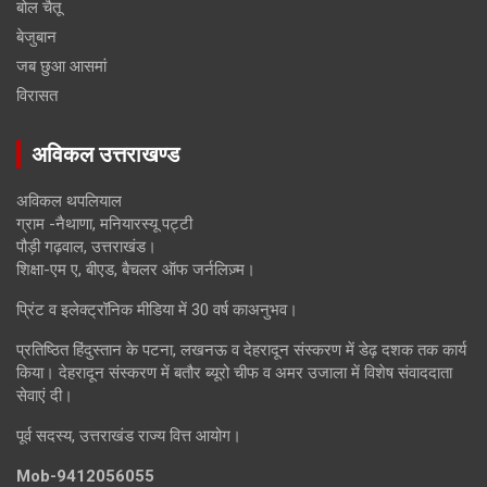
बोल चैतू
बेजुबान
जब छुआ आसमां
विरासत
अविकल उत्तराखण्ड
अविकल थपलियाल
ग्राम -नैथाणा, मनियारस्यू पट्टी
पौड़ी गढ़वाल, उत्तराखंड।
शिक्षा-एम ए, बीएड, बैचलर ऑफ जर्नलिज़्म।
प्रिंट व इलेक्ट्रॉनिक मीडिया में 30 वर्ष काअनुभव।
प्रतिष्ठित हिंदुस्तान के पटना, लखनऊ व देहरादून संस्करण में डेढ़ दशक तक कार्य
किया। देहरादून संस्करण में बतौर ब्यूरो चीफ व अमर उजाला में विशेष संवाददाता
सेवाएं दी।
पूर्व सदस्य, उत्तराखंड राज्य वित्त आयोग।
Mob-9412056055