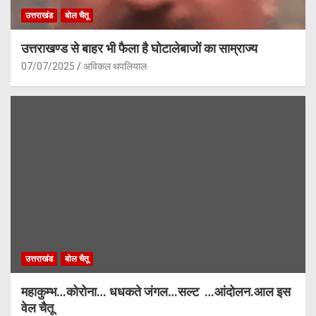
उत्तराखंड
बोल चैतू
उत्तराखण्ड से बाहर भी फैला है घोटालेबाजों का साम्राज्य
07/07/2025
अविकल थपलियाल
उत्तराखंड
बोल चैतू
महाकुम्भ…कोरोना… धधकते जंगल…सल्ट …आंदोलन.आल इस
वेल चैतू