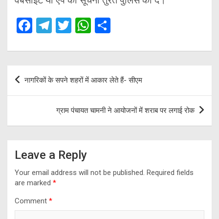
वेबसाइट या ऐप की सूचना तुरंत पुलिस को दें।
F
T
T
W
S
a
el
wi
h
h
ce
e
tt
at
ar
b
gr
er
s
e
Post
नागरिकों के सपने शहरों में आकार लेते हैं- सीएम
o
a
A
navigation
o
m
p
ग्राम पंचायत चामनी ने आयोजनों में शराब पर लगाई रोक
k
p
Leave a Reply
Your email address will not be published.
Required fields
are marked
*
Comment
*