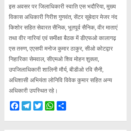
इस अवसर पर जिलाधिकारी स्वाति एस भदौरिया, मुख्य
विकास अधिकारी गिरीश गुणवंत, सेंटर सूबेदार मेजर नंद
किशोर सहित सेवारत सैनिक, भूतपूर्व सैनिक, वीर माताएं
तथा वीर नारियां एवं समीक्षा बैठक में डीएफओ कालागढ़
एस तरुण, एएसपी मनोज कुमार ठाकुर, सीओ कोटद्वार
निहारिका सेमवाल, सीएमओ शिव मोहन शुक्ला,
उपजिलाधिकारी शालिनी मौर्य, बीडीओ रवि सैनी,
अधिशासी अभियंता लोनिवि विवेक कुमार सहित अन्य
अधिकारी उपस्थित रहे।
F
T
T
W
S
a
el
wi
h
h
ce
e
tt
at
ar