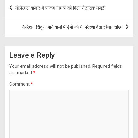
b
gr
er
s
e
Post
मोलेखाल बाजार में पार्किंग निर्माण को मिली सैद्धांतिक मंजूरी
o
a
A
navigation
o
m
p
ऑपरेशन सिंदूर, आने वाली पीढ़ियों को भी प्रेरणा देता रहेगा- सीएम
k
p
Leave a Reply
Your email address will not be published.
Required fields
are marked
*
Comment
*