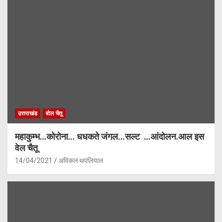
उत्तराखंड
बोल चैतू
महाकुम्भ…कोरोना… धधकते जंगल…सल्ट …आंदोलन.आल इस
वेल चैतू
14/04/2021
अविकल थपलियाल