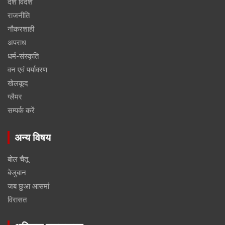
देश विदेश
राजनीति
नौकरशाही
अपराध
धर्म-संस्कृति
वन एवं पर्यावरण
खेलकूद
ग्लैमर
सम्पर्क करें
अन्य विषय
बोल चैतू
बेजुबान
जब छुआ आसमां
विरासत