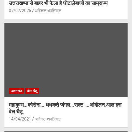
उत्तराखण्ड से बाहर भी फैला है घोटालेबाजों का साम्राज्य
07/07/2025
अविकल थपलियाल
उत्तराखंड
बोल चैतू
महाकुम्भ…कोरोना… धधकते जंगल…सल्ट …आंदोलन.आल इस
वेल चैतू
14/04/2021
अविकल थपलियाल