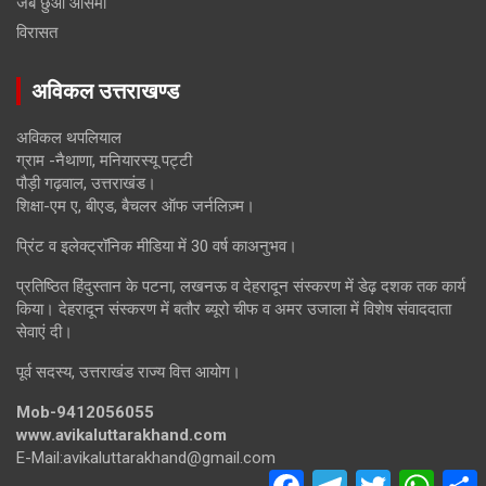
जब छुआ आसमां
विरासत
अविकल उत्तराखण्ड
अविकल थपलियाल
ग्राम -नैथाणा, मनियारस्यू पट्टी
पौड़ी गढ़वाल, उत्तराखंड।
शिक्षा-एम ए, बीएड, बैचलर ऑफ जर्नलिज़्म।
प्रिंट व इलेक्ट्रॉनिक मीडिया में 30 वर्ष काअनुभव।
प्रतिष्ठित हिंदुस्तान के पटना, लखनऊ व देहरादून संस्करण में डेढ़ दशक तक कार्य
किया। देहरादून संस्करण में बतौर ब्यूरो चीफ व अमर उजाला में विशेष संवाददाता
सेवाएं दी।
पूर्व सदस्य, उत्तराखंड राज्य वित्त आयोग।
Mob-9412056055
www.avikaluttarakhand.com
E-Mail:avikaluttarakhand@gmail.com
F
T
T
W