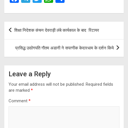
a
el
wi
h
h
ce
e
tt
at
ar
b
gr
er
s
e
Post
शिक्षा निदेशक कंचन देवराड़ी लंबे कार्यकाल के बाद रिटायर
o
a
A
navigation
o
m
p
प्रसिद्ध उद्योगपति गौतम अडानी ने सपत्नीक केदारधाम के दर्शन किये
k
p
Leave a Reply
Your email address will not be published.
Required fields
are marked
*
Comment
*