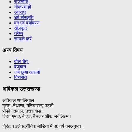
राजनीति
नौकरशाही
अपराध
धर्म-संस्कृति
वन एवं पर्यावरण
खेलकूद
ग्लैमर
सम्पर्क करें
अन्य विषय
बोल चैतू
बेजुबान
जब छुआ आसमां
विरासत
अविकल उत्तराखण्ड
अविकल थपलियाल
ग्राम -नैथाणा, मनियारस्यू पट्टी
पौड़ी गढ़वाल, उत्तराखंड।
शिक्षा-एम ए, बीएड, बैचलर ऑफ जर्नलिज़्म।
प्रिंट व इलेक्ट्रॉनिक मीडिया में 30 वर्ष काअनुभव।