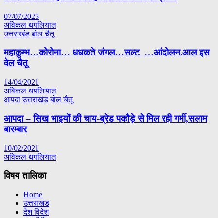
07/07/2025
अविकल थपलियाल
उत्तराखंड
बोल चैतू
महाकुम्भ…कोरोना… धधकते जंगल…सल्ट …आंदोलन.आल इस
वेल चैतू
14/04/2021
अविकल थपलियाल
आपदा
उत्तराखंड
बोल चैतू
आपदा – सिख भाइयों की चाय-ब्रेड पकौड़े से मिल रही गर्मी,सलाम
बारम्बार
10/02/2021
अविकल थपलियाल
विषय तालिका
Home
उत्तराखंड
देश विदेश