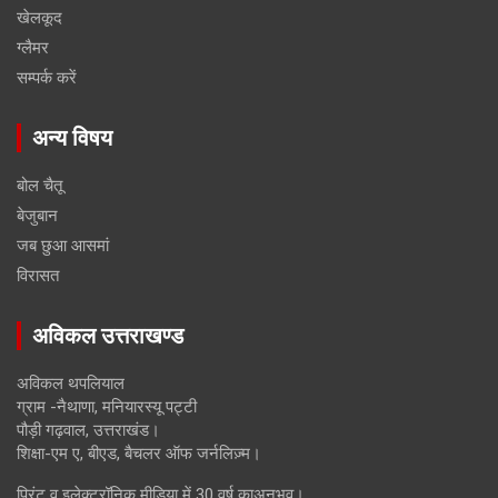
खेलकूद
ग्लैमर
सम्पर्क करें
अन्य विषय
बोल चैतू
बेजुबान
जब छुआ आसमां
विरासत
अविकल उत्तराखण्ड
अविकल थपलियाल
ग्राम -नैथाणा, मनियारस्यू पट्टी
पौड़ी गढ़वाल, उत्तराखंड।
शिक्षा-एम ए, बीएड, बैचलर ऑफ जर्नलिज़्म।
प्रिंट व इलेक्ट्रॉनिक मीडिया में 30 वर्ष काअनुभव।