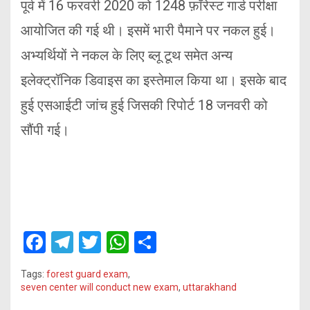
पूर्व में 16 फरवरी 2020 को 1248 फ़ॉरेस्ट गार्ड परीक्षा
आयोजित की गई थी। इसमें भारी पैमाने पर नकल हुई।
अभ्यर्थियों ने नकल के लिए ब्लू टूथ समेत अन्य
इलेक्ट्रॉनिक डिवाइस का इस्तेमाल किया था। इसके बाद
हुई एसआईटी जांच हुई जिसकी रिपोर्ट 18 जनवरी को
सौंपी गई।
F
T
T
W
S
a
el
wi
h
h
Tags:
forest guard exam
,
ce
e
tt
at
ar
seven center will conduct new exam
,
uttarakhand
b
gr
er
s
e