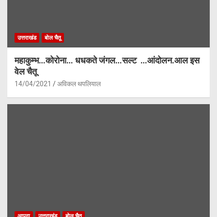
उत्तराखंड
बोल चैतू
महाकुम्भ…कोरोना… धधकते जंगल…सल्ट …आंदोलन.आल इस
वेल चैतू
14/04/2021
अविकल थपलियाल
आपदा
उत्तराखंड
बोल चैतू