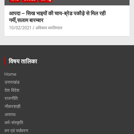
आपदा – सिख भाइयों की चाय-ब्रेड पकौड़े से मिल रही
गर्मी,सलाम बारम्बार
10/02/2021
अविकल थपलियाल
विषय तालिका
Home
उत्तराखंड
देश विदेश
राजनीति
नौकरशाही
अपराध
धर्म-संस्कृति
वन एवं पर्यावरण