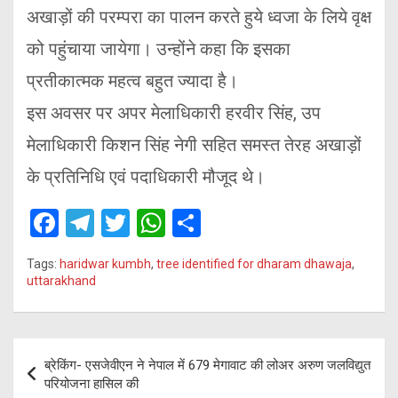
अखाड़ों की परम्परा का पालन करते हुये ध्वजा के लिये वृक्ष
को पहुंचाया जायेगा। उन्होंने कहा कि इसका
प्रतीकात्मक महत्व बहुत ज्यादा है।
इस अवसर पर अपर मेलाधिकारी हरवीर सिंह, उप
मेलाधिकारी किशन सिंह नेगी सहित समस्त तेरह अखाड़ों
के प्रतिनिधि एवं पदाधिकारी मौजूद थे।
F
T
T
W
S
a
el
wi
h
h
Tags:
haridwar kumbh
,
tree identified for dharam dhawaja
,
ce
e
tt
at
ar
uttarakhand
b
gr
er
s
e
o
a
A
Post
o
m
p
ब्रेकिंग- एसजेवीएन ने नेपाल में 679 मेगावाट की लोअर अरुण जलविद्युत
navigation
परियोजना हासिल की
k
p