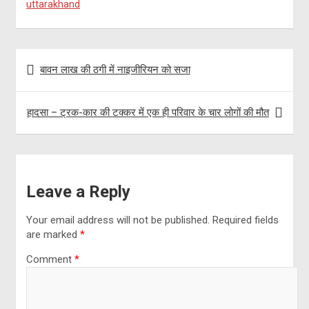
o
g
t
a
h
uttarakhand
o
r
t
t
a
k
a
e
s
r
Post
m
r
A
e
बावन लाख की ठगी में नाइजीरियन को सजा
navigation
p
हादसा – ट्रक-कार की टक्कर में एक ही परिवार के चार लोगों की मौत
p
Leave a Reply
Your email address will not be published.
Required fields
are marked
*
Comment
*