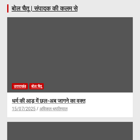
बोल चैतू | संपादक की कलम से
उत्तराखंड
बोल चैतू
धर्म की आड़ में छल-अब जागने का वक्त
15/07/2025
अविकल थपलियाल