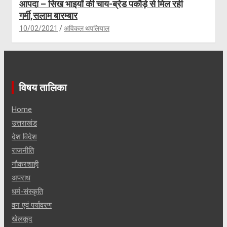
आपदा – सिख भाइयों की चाय-ब्रेड पकौड़े से मिल रही
गर्मी,सलाम बारम्बार
10/02/2021
अविकल थपलियाल
विषय तालिका
Home
उत्तराखंड
देश विदेश
राजनीति
नौकरशाही
अपराध
धर्म-संस्कृति
वन एवं पर्यावरण
खेलकूद