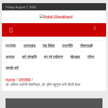
Skip
Friday, August 7, 2026
to
content
ख़बर का मतलब…. अविकल उत्तराखण्ड
Avikal Uttarakhand
HOME
उत्तराखंड
देश विदेश
राजनीति
नौकरशाही
अपराध
धर्म-संस्कृति
वन एवं पर्यावरण
खेलकूद
ग्लैमर
सम्पर्क करें
Home
उत्तराखंड
डॉ. अमिता उप्रेती सेवानिवृत्त, डॉ. तृप्ति बहुगुणा बनीं डीजी हेल्थ