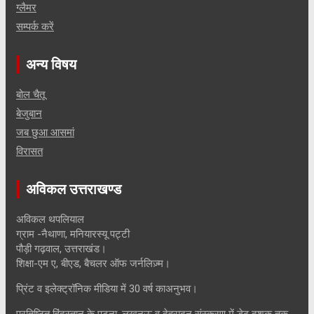
ग्लैमर
सम्पर्क करें
अन्य विषय
बोल चैतू
बेजुबान
जब छुआ आसमां
विरासत
अविकल उत्तराखण्ड
अविकल थपलियाल
ग्राम -नैथाणा, मनियारस्यू पट्टी
पौड़ी गढ़वाल, उत्तराखंड।
शिक्षा-एम ए, बीएड, बैचलर ऑफ जर्नलिज़्म।
प्रिंट व इलेक्ट्रॉनिक मीडिया में 30 वर्ष काअनुभव।
प्रतिष्ठित हिंदुस्तान के पटना, लखनऊ व देहरादून संस्करण में डेढ़ दशक तक