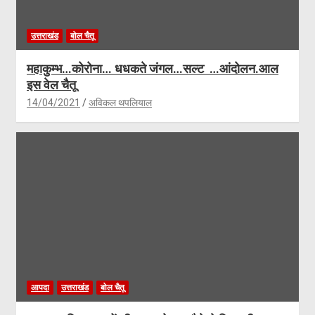
उत्तराखंड
बोल चैतू
महाकुम्भ…कोरोना… धधकते जंगल…सल्ट …आंदोलन.आल
इस वेल चैतू
14/04/2021
अविकल थपलियाल
आपदा
उत्तराखंड
बोल चैतू