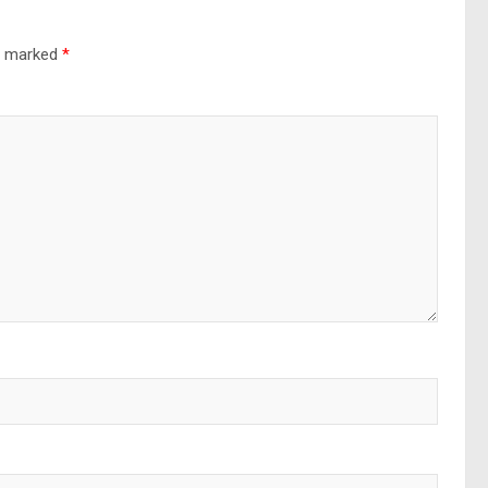
re marked
*