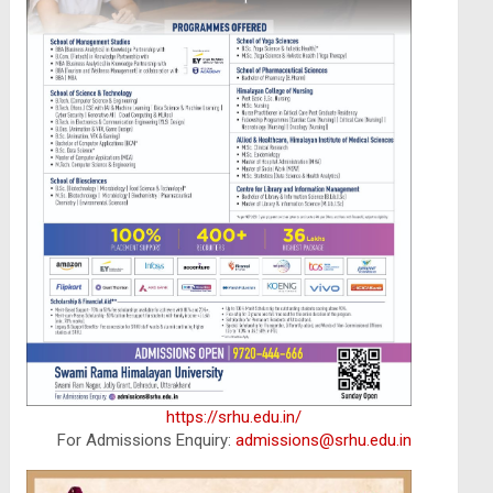
https://srhu.edu.in/
For Admissions Enquiry:
admissions@srhu.edu.in