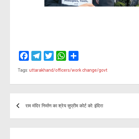
F
T
T
W
S
a
el
wi
h
h
Tags:
uttarakhand/officers/work change/govt
ce
e
tt
at
ar
b
gr
er
s
e
o
a
A
Post
o
m
p
राम मंदिर निर्माण का श्रेय सुप्रीम कोर्ट को: इंदिरा
navigation
k
p