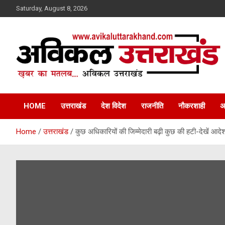
Skip
Saturday, August 8, 2026
to
content
ख़बर का मतलब…. अविकल उत्तराखण्ड
Avikal Uttarakhand
HOME
उत्तराखंड
देश विदेश
राजनीति
नौकरशाही
अ
Home
उत्तराखंड
कुछ अधिकारियों की जिम्मेदारी बढ़ी कुछ की हटी-देखें आदेश