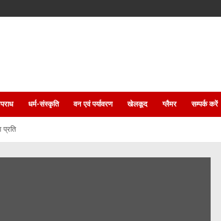
पराध
धर्म-संस्कृति
वन एवं पर्यावरण
खेलकूद
ग्लैमर
सम्पर्क करें
 प्रति