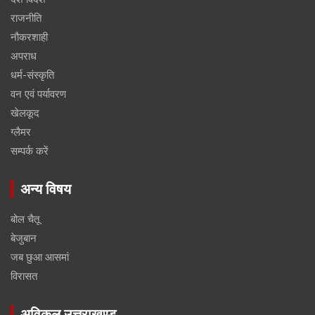
राजनीति
नौकरशाही
अपराध
धर्म-संस्कृति
वन एवं पर्यावरण
खेलकूद
ग्लैमर
सम्पर्क करें
अन्य विषय
बोल चैतू
बेजुबान
जब छुआ आसमां
विरासत
अविकल उत्तराखण्ड