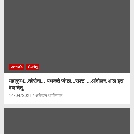
उत्तराखंड
बोल चैतू
महाकुम्भ…कोरोना… धधकते जंगल…सल्ट …आंदोलन.आल इस
वेल चैतू
14/04/2021
अविकल थपलियाल