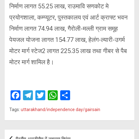
निर्माण लागत 55.25 लाख, राउमावि सणकोट मे
प्रयोगशाला, कम्प्यूटर, पुस्तकालय एवं आर्ट क्राफ्ट भवन
निर्माण लागत 74.94 लाख, गैरोली-मल्ली ग्राम समूह
पेयजल योजना लागत 154.77 लाख, हेलंग-ल्यारी-उगर्म
मोटर मार्ग स्टेज2 लागत 225.35 लाख तथा गीबर से पैब
मोटर मार्ग शामिल है।
F
T
T
W
S
a
el
wi
h
h
Tags:
uttarakhand/independence day/gairsain
ce
e
tt
at
ar
b
gr
er
s
e
o
a
A
Post
गैरसैंण-भराड़ीसैण में लहराया तिरंगा