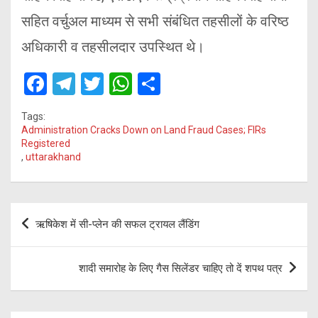
सहित वर्चुअल माध्यम से सभी संबंधित तहसीलों के वरिष्ठ
अधिकारी व तहसीलदार उपस्थित थे।
F
T
T
W
S
a
el
wi
h
h
Tags:
ce
e
tt
at
ar
Administration Cracks Down on Land Fraud Cases; FIRs
Registered
b
gr
er
s
e
,
uttarakhand
o
a
A
o
m
p
Post
k
p
ऋषिकेश में सी-प्लेन की सफल ट्रायल लैंडिंग
navigation
शादी समारोह के लिए गैस सिलेंडर चाहिए तो दें शपथ पत्र