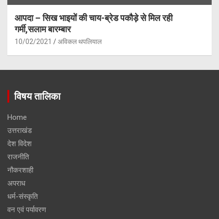
आपदा – सिख भाइयों की चाय-ब्रेड पकौड़े से मिल रही
गर्मी,सलाम बारम्बार
10/02/2021
अविकल थपलियाल
विषय तालिका
Home
उत्तराखंड
देश विदेश
राजनीति
नौकरशाही
अपराध
धर्म-संस्कृति
वन एवं पर्यावरण