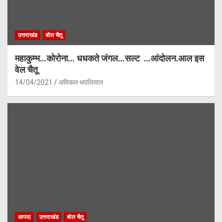
उत्तराखंड
बोल चैतू
महाकुम्भ…कोरोना… धधकते जंगल…सल्ट …आंदोलन.आल इस
वेल चैतू
14/04/2021
अविकल थपलियाल
आपदा
उत्तराखंड
बोल चैतू