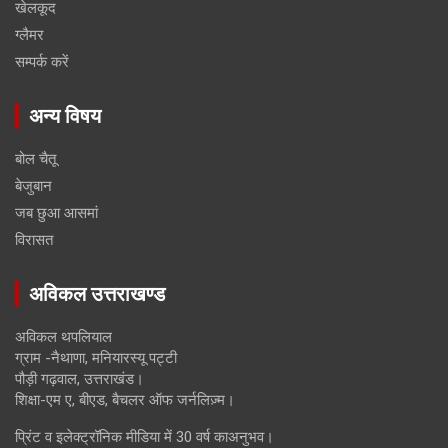
खेलकूद
ग्लैमर
सम्पर्क करें
अन्य विषय
बोल चैतू
बेजुबान
जब छुआ आसमां
विरासत
अविकल उत्तराखण्ड
अविकल थपलियाल
ग्राम -नैथाणा, मनियारस्यू पट्टी
पौड़ी गढ़वाल, उत्तराखंड।
शिक्षा-एम ए, बीएड, बैचलर ऑफ जर्नलिज़्म।
प्रिंट व इलेक्ट्रॉनिक मीडिया में 30 वर्ष काअनुभव।